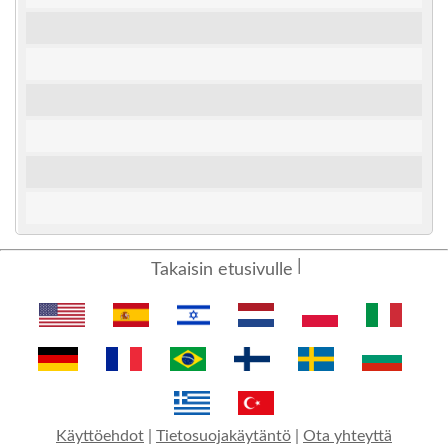
Takaisin etusivulle
Käyttöehdot
|
Tietosuojakäytäntö
|
Ota yhteyttä