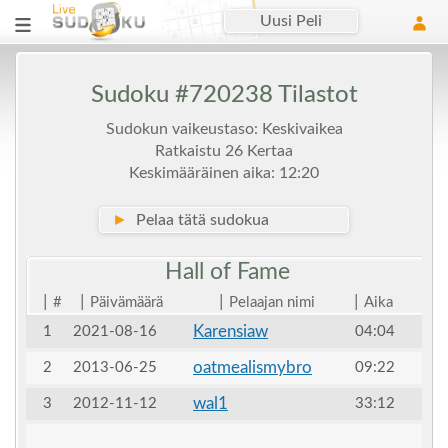
Uusi Peli
Sudoku #720238 Tilastot
Sudokun vaikeustaso: Keskivaikea
Ratkaistu 26 Kertaa
Keskimääräinen aika: 12:20
►
Pelaa tätä sudokua
Hall of
Fame
|
|
|
|
#
Päivämäärä
Pelaajan nimi
Aika
Karensiaw
1
2021-08-16
04:04
oatmealismybro
2
2013-06-25
09:22
wal1
3
2012-11-12
33:12