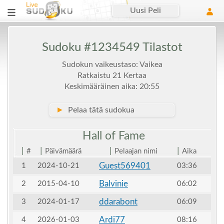
Uusi Peli
Sudoku #1234549 Tilastot
Sudokun vaikeustaso: Vaikea
Ratkaistu 21 Kertaa
Keskimääräinen aika: 20:55
►
Pelaa tätä sudokua
Hall of
Fame
|
|
|
|
#
Päivämäärä
Pelaajan nimi
Aika
Guest569401
1
2024-10-21
03:36
Balvinie
2
2015-04-10
06:02
ddarabont
3
2024-01-17
06:09
Ardi77
4
2026-01-03
08:16