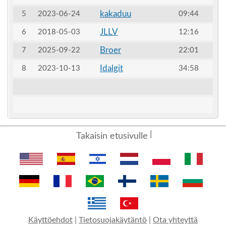
kakaduu
5
2023-06-24
09:44
JLLV
6
2018-05-03
12:16
Broer
7
2025-09-22
22:01
Idalgit
8
2023-10-13
34:58
Takaisin etusivulle
Käyttöehdot
|
Tietosuojakäytäntö
|
Ota yhteyttä