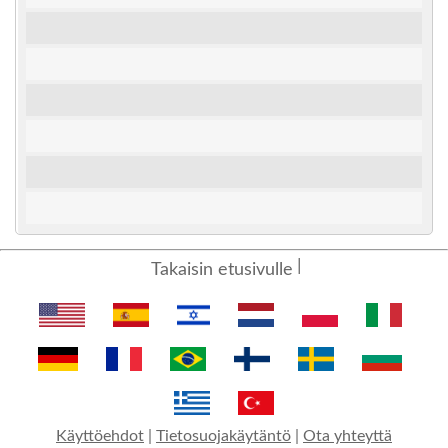
Takaisin etusivulle
Käyttöehdot
|
Tietosuojakäytäntö
|
Ota yhteyttä