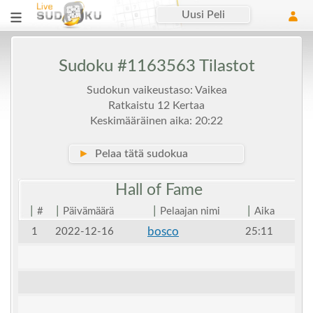
Uusi Peli
Sudoku #1163563 Tilastot
Sudokun vaikeustaso: Vaikea
Ratkaistu 12 Kertaa
Keskimääräinen aika: 20:22
►
Pelaa tätä sudokua
Hall of
Fame
|
|
|
|
#
Päivämäärä
Pelaajan nimi
Aika
bosco
1
2022-12-16
25:11