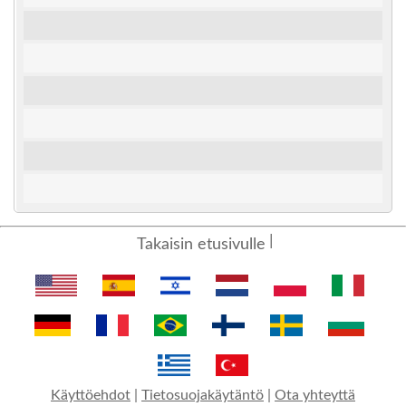
Takaisin etusivulle
Käyttöehdot
|
Tietosuojakäytäntö
|
Ota yhteyttä