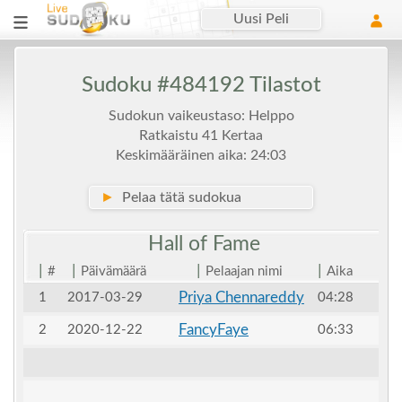
Uusi Peli
Sudoku #484192 Tilastot
Sudokun vaikeustaso: Helppo
Ratkaistu 41 Kertaa
Keskimääräinen aika: 24:03
►
Pelaa tätä sudokua
Hall of
Fame
|
|
|
|
#
Päivämäärä
Pelaajan nimi
Aika
Priya Chennareddy
1
2017-03-29
04:28
FancyFaye
2
2020-12-22
06:33