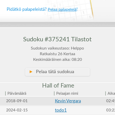
Pidätkö palapeleistä?
!
Pelaa palapelejä
Sudoku #375241 Tilastot
Sudokun vaikeustaso: Helppo
Ratkaistu 26 Kertaa
Keskimääräinen aika: 08:20
►
Pelaa tätä sudokua
Hall of
Fame
|
|
|
Päivämäärä
Pelaajan nimi
Aika
Kevin Vergara
2018-09-01
02:4
todo1
2024-02-15
03:2