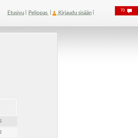
70
Etusivu
Peliopas
Kirjaudu sisään
5
2