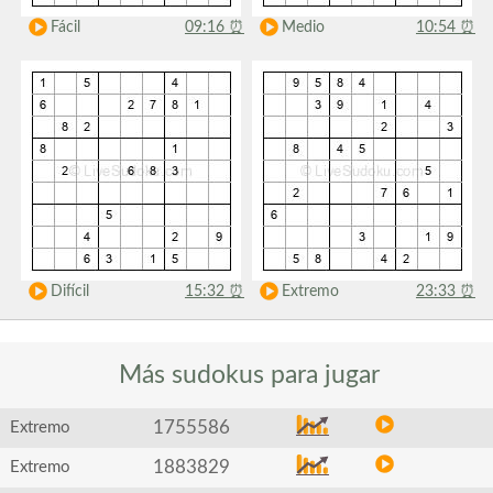
Fácil
09:16
⏰
Medio
10:54
⏰
Difícil
15:32
⏰
Extremo
23:33
⏰
Más sudokus
para jugar
1755586
Extremo
1883829
Extremo