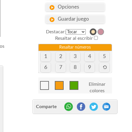
Opciones
Guardar juego
Destacar:
Resaltar al escribir
ros
Resaltar números
1
2
3
4
5
6
7
8
9
Eliminar
colores
Comparte