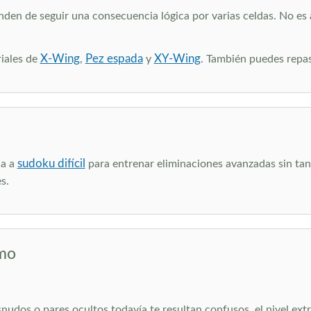
en de seguir una consecuencia lógica por varias celdas. No es a
X-Wing
Pez espada
XY-Wing
riales de
,
y
. También puedes repas
sudoku difícil
ja a
para entrenar eliminaciones avanzadas sin tan
s.
emo
nudos o pares ocultos todavía te resultan confusos, el nivel ex