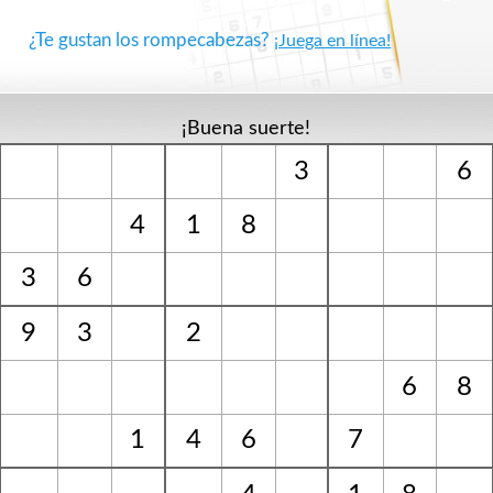
¿Te gustan los rompecabezas?
¡Juega en línea!
¡Buena suerte!
3
6
4
1
8
3
6
9
3
2
6
8
1
4
6
7