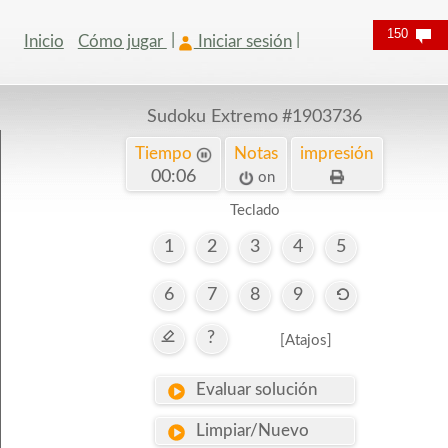
150
Inicio
Cómo jugar
Iniciar sesión
Sudoku Extremo
#1903736
Tiempo
Notas
impresión
00:07
on
Teclado
1
2
3
4
5
6
7
8
9
?
[Atajos]
Evaluar solución
Limpiar/Nuevo