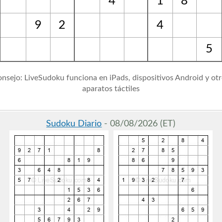
4
1
8
9
2
4
5
nsejo: LiveSudoku funciona en iPads, dispositivos Android y ot
aparatos táctiles
Sudoku Diario
- 08/08/2026 (ET)