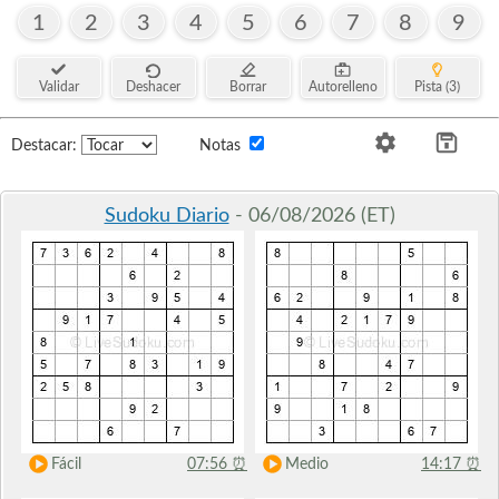
1
2
3
4
5
6
7
8
9
Validar
Deshacer
Borrar
Autorelleno
Pista (3)
Destacar:
Notas
Sudoku Diario
- 06/08/2026 (ET)
Fácil
07:56
⏰
Medio
14:17
⏰