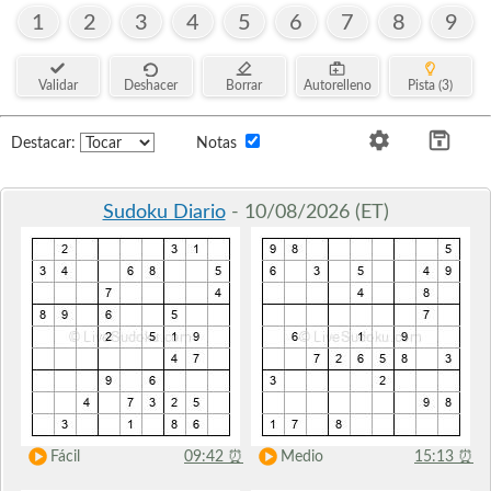
1
2
3
4
5
6
7
8
9
Validar
Deshacer
Borrar
Autorelleno
Pista (3)
Destacar:
Notas
Sudoku Diario
- 10/08/2026 (ET)
Fácil
09:42
⏰
Medio
15:13
⏰