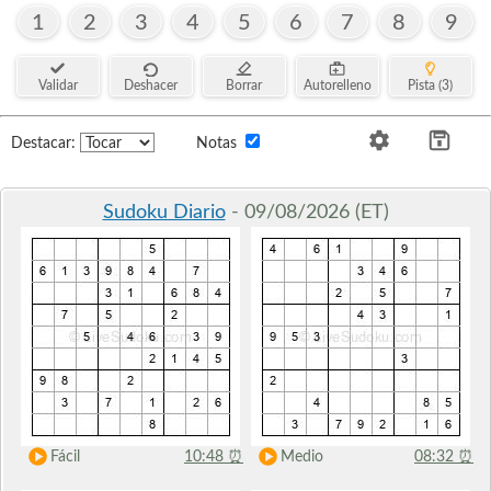
1
2
3
4
5
6
7
8
9
Validar
Deshacer
Borrar
Autorelleno
Pista (3)
Destacar:
Notas
Sudoku Diario
- 09/08/2026 (ET)
Fácil
10:48
⏰
Medio
08:32
⏰