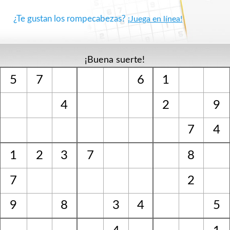
¿Te gustan los rompecabezas?
¡Juega en línea!
¡Buena suerte!
5
7
6
1
4
2
9
7
4
1
2
3
7
8
7
2
9
8
3
4
5