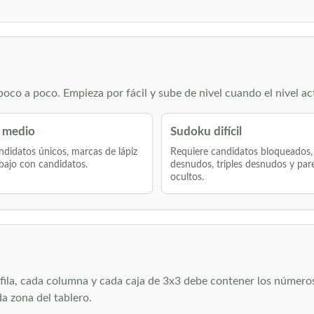
co a poco. Empieza por fácil y sube de nivel cuando el nivel ac
 medio
Sudoku difícil
didatos únicos, marcas de lápiz
Requiere candidatos bloqueados,
bajo con candidatos.
desnudos, triples desnudos y par
ocultos.
ila, cada columna y cada caja de 3x3 debe contener los números de
 zona del tablero.