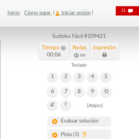
21
Inicio
Cómo jugar
Iniciar sesión
Sudoku Fácil
#109421
Tiempo
Notas
impresión
00:07
on
Teclado
1
2
3
4
5
6
7
8
9
?
[Atajos]
Evaluar solución
Pista (3)