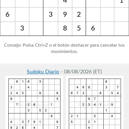
4
1
6
3
9
2
3
8
5
6
Consejo: Pulsa Ctrl+Z o el botón deshacer para cancelar tus
movimientos.
Sudoku Diario
- 08/08/2026 (ET)