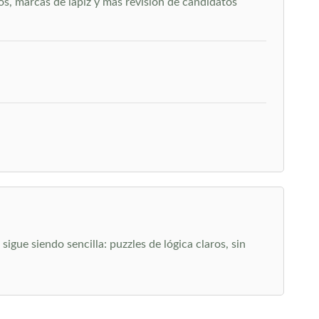
os, marcas de lápiz y más revisión de candidatos
gue siendo sencilla: puzzles de lógica claros, sin