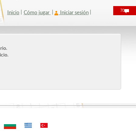
70
Inicio
Cómo jugar
Iniciar sesión
rio.
icio.