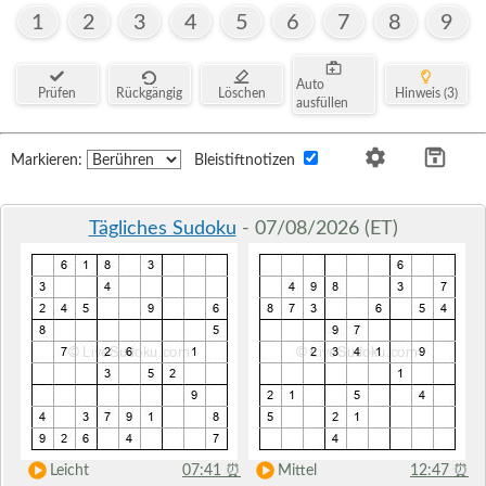
1
2
3
4
5
6
7
8
9
Auto
Prüfen
Rückgängig
Löschen
Hinweis (3)
ausfüllen
Markieren:
Bleistiftnotizen
Tägliches Sudoku
- 07/08/2026 (ET)
Leicht
07:41
⏰
Mittel
12:47
⏰