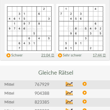
Schwer
21:04
⏰
Sehr schwer
17:44
⏰
Gleiche
Rätsel
767929
Mittel
904388
Mittel
823385
Mittel