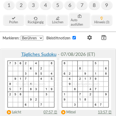
1
2
3
4
5
6
7
8
9
Auto
Prüfen
Rückgängig
Löschen
Hinweis (3)
ausfüllen
Markieren:
Bleistiftnotizen
Tägliches Sudoku
- 07/08/2026 (ET)
Leicht
07:57
⏰
Mittel
13:57
⏰