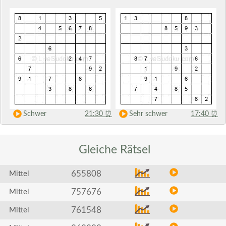
Schwer
21:30
⏰
Sehr schwer
17:40
⏰
Gleiche
Rätsel
655808
Mittel
757676
Mittel
761548
Mittel