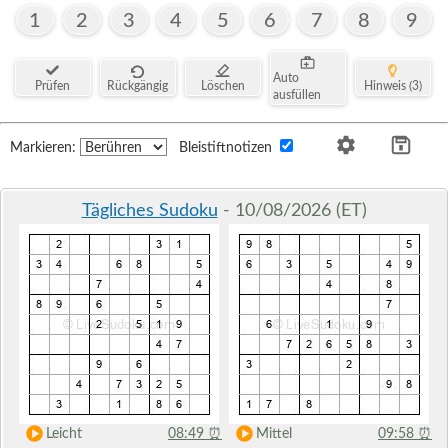
1
2
3
4
5
6
7
8
9
Auto
Prüfen
Rückgängig
Löschen
Hinweis (3)
ausfüllen
Markieren:
Bleistiftnotizen
Tägliches Sudoku
- 10/08/2026 (ET)
Leicht
08:49
⏰
Mittel
09:58
⏰