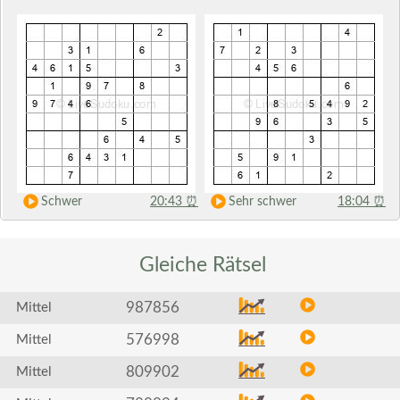
Schwer
20:43
⏰
Sehr schwer
18:04
⏰
Gleiche
Rätsel
987856
Mittel
576998
Mittel
809902
Mittel