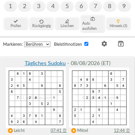
1
2
3
4
5
6
7
8
9
Auto
Prüfen
Rückgängig
Löschen
Hinweis (3)
ausfüllen
Markieren:
Bleistiftnotizen
Tägliches Sudoku
- 08/08/2026 (ET)
Leicht
07:41
⏰
Mittel
12:44
⏰