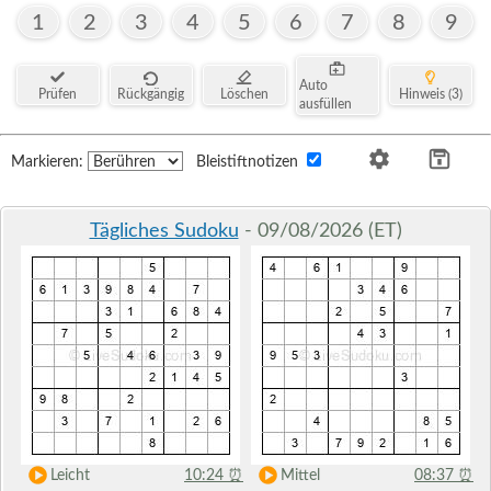
1
2
3
4
5
6
7
8
9
Auto
Prüfen
Rückgängig
Löschen
Hinweis (3)
ausfüllen
Markieren:
Bleistiftnotizen
Tägliches Sudoku
- 09/08/2026 (ET)
Leicht
10:24
⏰
Mittel
08:37
⏰