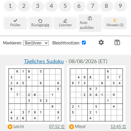
1
2
3
4
5
6
7
8
9
Auto
Prüfen
Rückgängig
Löschen
Hinweis (3)
ausfüllen
Markieren:
Bleistiftnotizen
Tägliches Sudoku
- 08/08/2026 (ET)
Leicht
07:52
⏰
Mittel
12:45
⏰