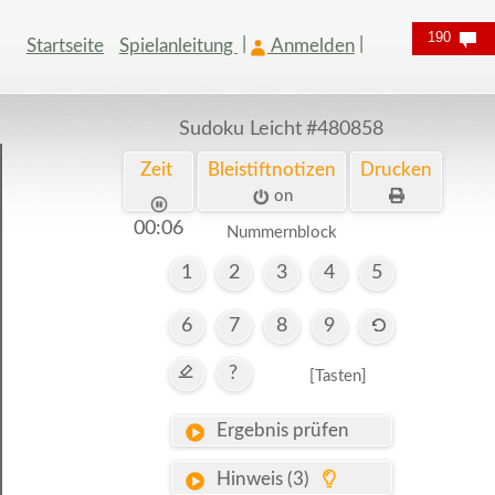
190
Startseite
Spielanleitung
Anmelden
Sudoku Leicht
#480858
Zeit
Bleistiftnotizen
Drucken
on
00:07
Nummernblock
1
2
3
4
5
6
7
8
9
?
[Tasten]
Ergebnis prüfen
Hinweis (3)