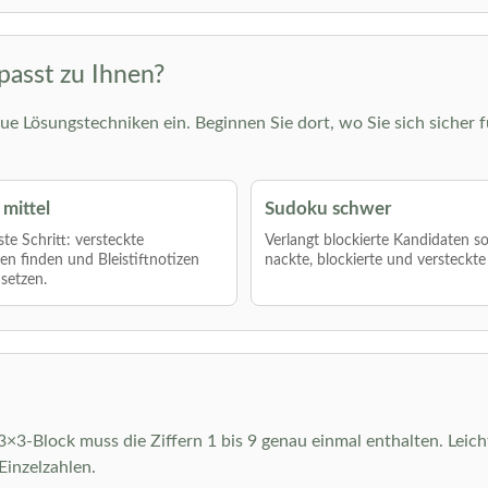
passt zu Ihnen?
ue Lösungstechniken ein. Beginnen Sie dort, wo Sie sich sicher f
mittel
Sudoku schwer
te Schritt: versteckte
Verlangt blockierte Kandidaten s
len finden und Bleistiftnotizen
nackte, blockierte und versteckte
nsetzen.
r 3×3-Block muss die Ziffern 1 bis 9 genau einmal enthalten. Leic
inzelzahlen.