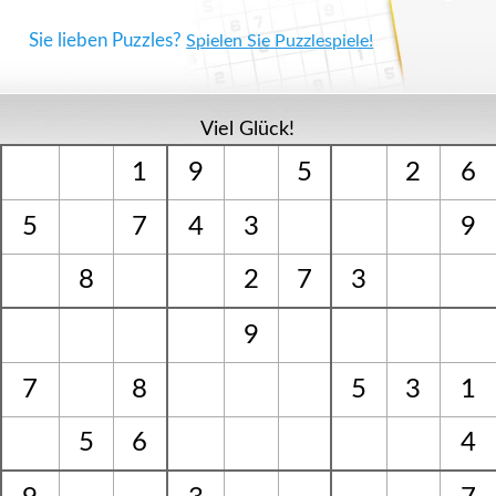
Sie lieben Puzzles?
Spielen Sie Puzzlespiele!
Viel Glück!
1
9
5
2
6
5
7
4
3
9
8
2
7
3
9
7
8
5
3
1
5
6
4