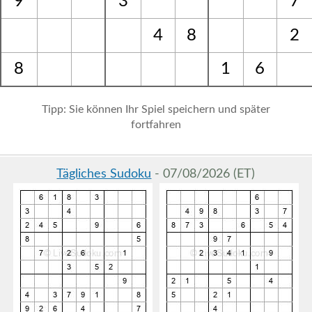
9
3
7
4
8
2
8
1
6
Tipp: Sie können Ihr Spiel speichern und später
fortfahren
Tägliches Sudoku
- 07/08/2026 (ET)