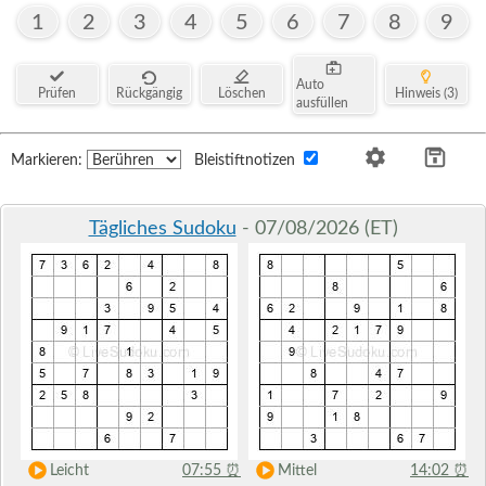
1
2
3
4
5
6
7
8
9
Auto
Prüfen
Rückgängig
Löschen
Hinweis (3)
ausfüllen
Markieren:
Bleistiftnotizen
Tägliches Sudoku
- 07/08/2026 (ET)
Leicht
07:55
⏰
Mittel
14:02
⏰