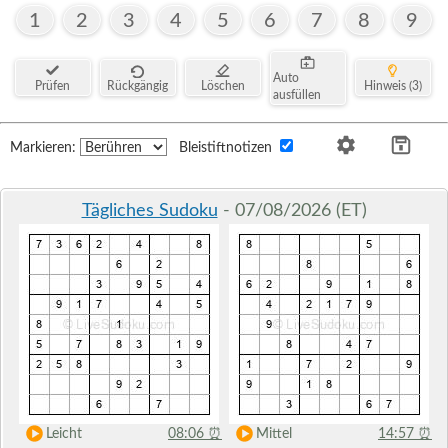
1
2
3
4
5
6
7
8
9
Auto
Prüfen
Rückgängig
Löschen
Hinweis (3)
ausfüllen
Markieren:
Bleistiftnotizen
Tägliches Sudoku
- 07/08/2026 (ET)
Leicht
08:06
⏰
Mittel
14:57
⏰