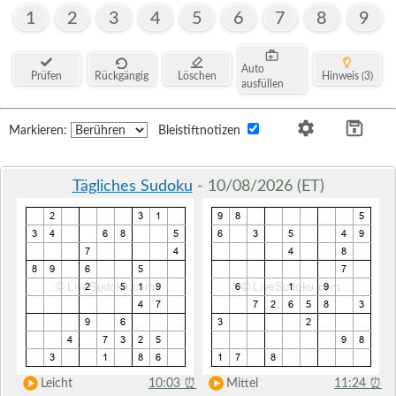
1
2
3
4
5
6
7
8
9
Auto
Prüfen
Rückgängig
Löschen
Hinweis (3)
ausfüllen
Markieren:
Bleistiftnotizen
Tägliches Sudoku
- 10/08/2026 (ET)
Leicht
10:03
⏰
Mittel
11:24
⏰