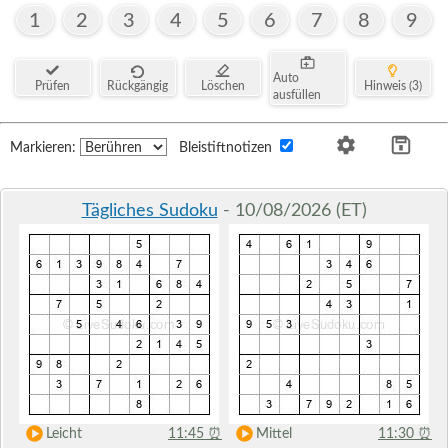
1
2
3
4
5
6
7
8
9
Auto
Prüfen
Rückgängig
Löschen
Hinweis (3)
ausfüllen
Markieren:
Bleistiftnotizen
Tägliches Sudoku
- 10/08/2026 (ET)
Leicht
11:45
⏰
Mittel
11:30
⏰