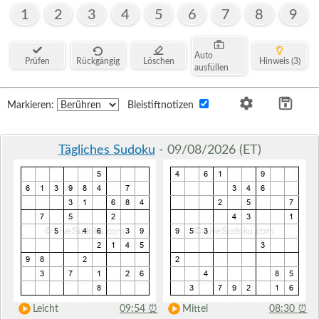
1
2
3
4
5
6
7
8
9
Auto
Prüfen
Rückgängig
Löschen
Hinweis (3)
ausfüllen
Markieren:
Bleistiftnotizen
Tägliches Sudoku
- 09/08/2026 (ET)
Leicht
09:54
⏰
Mittel
08:30
⏰