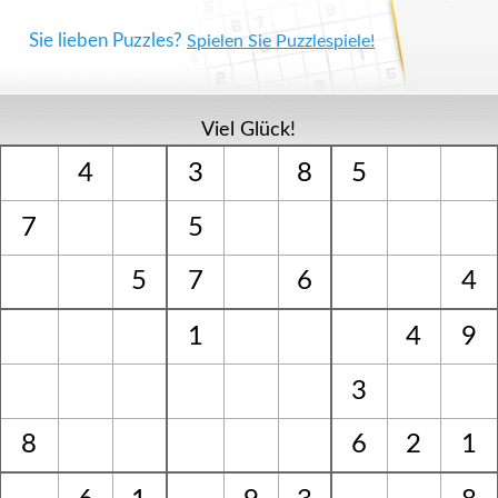
Sie lieben Puzzles?
Spielen Sie Puzzlespiele!
Viel Glück!
4
3
8
5
7
5
5
7
6
4
1
4
9
3
8
6
2
1