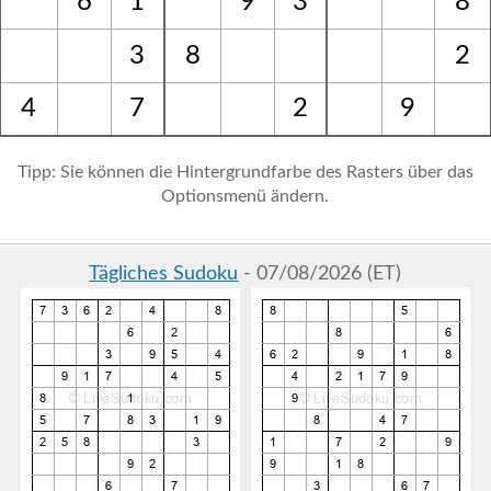
6
1
9
3
8
3
8
2
4
7
2
9
Tipp: Sie können die Hintergrundfarbe des Rasters über das
Optionsmenü ändern.
Tägliches Sudoku
- 07/08/2026 (ET)