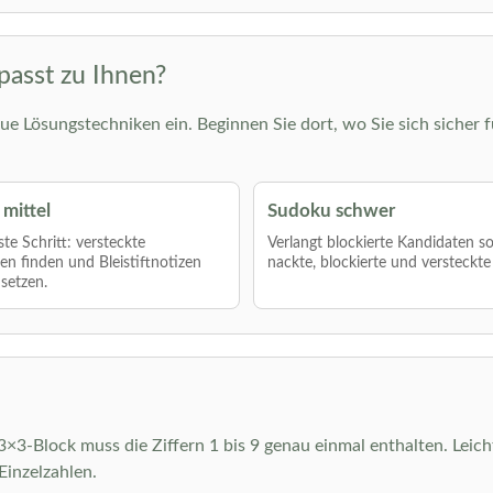
passt zu Ihnen?
ue Lösungstechniken ein. Beginnen Sie dort, wo Sie sich sicher f
mittel
Sudoku schwer
te Schritt: versteckte
Verlangt blockierte Kandidaten s
len finden und Bleistiftnotizen
nackte, blockierte und versteckte
nsetzen.
r 3×3-Block muss die Ziffern 1 bis 9 genau einmal enthalten. Leic
inzelzahlen.