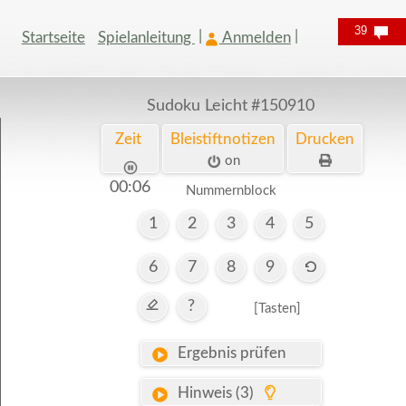
39
Startseite
Spielanleitung
Anmelden
Sudoku Leicht
#150910
Zeit
Bleistiftnotizen
Drucken
on
00:07
Nummernblock
1
2
3
4
5
6
7
8
9
?
[Tasten]
Ergebnis prüfen
Hinweis (3)