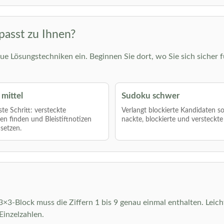
passt zu Ihnen?
ue Lösungstechniken ein. Beginnen Sie dort, wo Sie sich sicher f
mittel
Sudoku schwer
te Schritt: versteckte
Verlangt blockierte Kandidaten s
len finden und Bleistiftnotizen
nackte, blockierte und versteckte
nsetzen.
r 3×3-Block muss die Ziffern 1 bis 9 genau einmal enthalten. Leic
inzelzahlen.