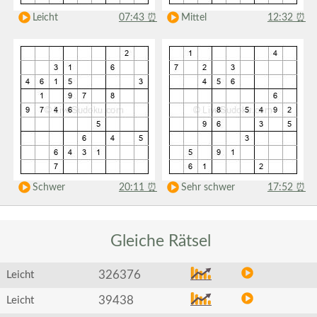
Leicht
07:43
⏰
Mittel
12:32
⏰
Schwer
20:11
⏰
Sehr schwer
17:52
⏰
Gleiche
Rätsel
326376
Leicht
39438
Leicht