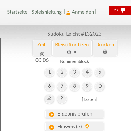
67
Startseite
Spielanleitung
Anmelden
Sudoku Leicht
#132023
Zeit
Bleistiftnotizen
Drucken
on
00:06
Nummernblock
1
2
3
4
5
6
7
8
9
?
[Tasten]
Ergebnis prüfen
Hinweis (3)