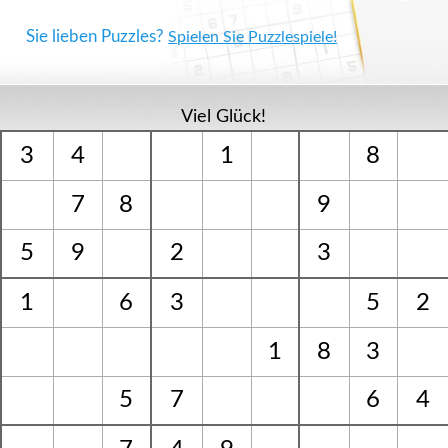
Sie lieben Puzzles?
Spielen Sie Puzzlespiele!
Viel Glück!
3
4
1
8
7
8
9
5
9
2
3
1
6
3
5
2
1
8
3
5
7
6
4