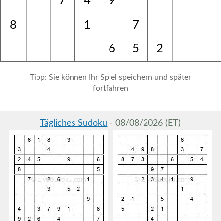
7
4
9
8
1
7
6
5
2
Tipp: Sie können Ihr Spiel speichern und später
fortfahren
Tägliches Sudoku
- 08/08/2026 (ET)