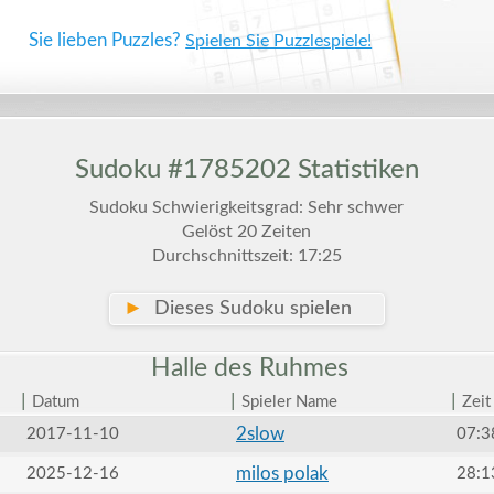
Sie lieben Puzzles?
Spielen Sie Puzzlespiele!
Sudoku #1785202 Statistiken
Sudoku Schwierigkeitsgrad: Sehr schwer
Gelöst 20 Zeiten
Durchschnittszeit: 17:25
►
Dieses Sudoku spielen
Halle des
Ruhmes
|
|
|
Datum
Spieler Name
Zeit
2slow
2017-11-10
07:3
milos polak
2025-12-16
28:1