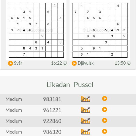
Svår
16:22
⏰
Djävulsk
13:50
⏰
Likadan
Pussel
983181
Medium
961221
Medium
922860
Medium
986320
Medium