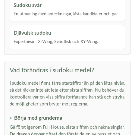
Sudoku svår
En utmaning med anteckningar, låsta kandidater och par.
Djävulsk sudoku
Expertnivån: X-Wing, Svärdfisk och XY-Wing.
Vad förändras i sudoku medel?
I sudoku medel finns färre startsiffror än på den lätta nivån,
så det räcker inte att leta efter sista siffran. Nu behöver du
kontrollera var en viss siffra fortfarande kan stå och stryka
de möjligheter som bryter mot reglerna.
Börja med grunderna
Gå först igenom Full House, sista siffran och nakna singlar.
De dragen öppnar oftast den första delen av pusslet och