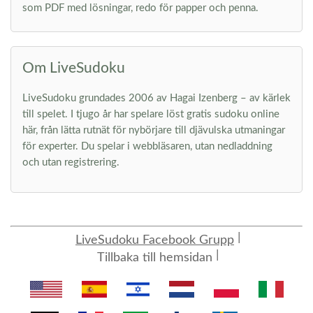
som PDF med lösningar, redo för papper och penna.
Om LiveSudoku
LiveSudoku grundades 2006 av Hagai Izenberg – av kärlek
till spelet. I tjugo år har spelare löst gratis sudoku online
här, från lätta rutnät för nybörjare till djävulska utmaningar
för experter. Du spelar i webbläsaren, utan nedladdning
och utan registrering.
LiveSudoku Facebook Grupp
Tillbaka till hemsidan