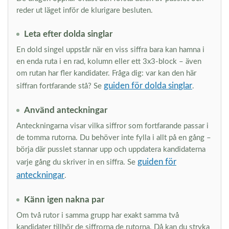
reder ut läget inför de klurigare besluten.
Leta efter dolda singlar
En dold singel uppstår när en viss siffra bara kan hamna i
en enda ruta i en rad, kolumn eller ett 3x3-block – även
om rutan har fler kandidater. Fråga dig: var kan den här
guiden för dolda singlar
siffran fortfarande stå? Se
.
Använd anteckningar
Anteckningarna visar vilka siffror som fortfarande passar i
de tomma rutorna. Du behöver inte fylla i allt på en gång –
börja där pusslet stannar upp och uppdatera kandidaterna
guiden för
varje gång du skriver in en siffra. Se
anteckningar
.
Känn igen nakna par
Om två rutor i samma grupp har exakt samma två
kandidater tillhör de siffrorna de rutorna. Då kan du stryka