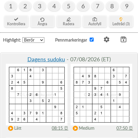
1
2
3
4
5
6
7
8
9
Kontrollera
Ångra
Radera
Autofyll
Ledtråd (3)
Highlight:
Pennmarkeringar
Dagens sudoku
- 07/08/2026 (ET)
Lätt
08:15
⏰
Medium
07:50
⏰