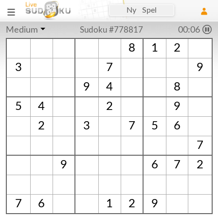
Ny Spel
Medium
Sudoku #778817
00:06
8
1
2
3
7
9
9
4
8
5
4
2
9
2
3
7
5
6
7
9
6
7
2
7
6
1
2
9