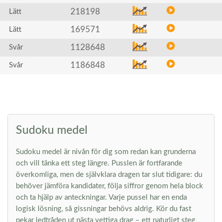
218198
Lätt
169571
Lätt
1128648
Svår
1186848
Svår
Sudoku medel
Sudoku medel är nivån för dig som redan kan grunderna
och vill tänka ett steg längre. Pusslen är fortfarande
överkomliga, men de självklara dragen tar slut tidigare: du
behöver jämföra kandidater, följa siffror genom hela block
och ta hjälp av anteckningar. Varje pussel har en enda
logisk lösning, så gissningar behövs aldrig. Kör du fast
pekar ledtråden ut nästa vettiga drag – ett naturligt steg