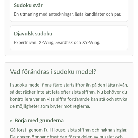
Sudoku svår
En utmaning med anteckningar, låsta kandidater och par.
Djävulsk sudoku
Expertnivån: X-Wing, Svärdfisk och XY-Wing.
Vad förändras i sudoku medel?
I sudoku medel finns färre startsiffror än på den lätta nivån,
så det räcker inte att leta efter sista siffran. Nu behöver du
kontrollera var en viss siffra fortfarande kan stå och stryka
de möjligheter som bryter mot reglerna.
Börja med grunderna
Gå först igenom Full House, sista siffran och nakna singlar.
De dragen öppnar oftast den första delen av pusslet och