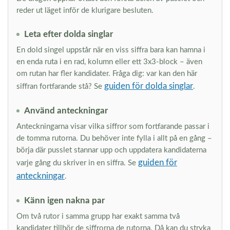
reder ut läget inför de klurigare besluten.
Leta efter dolda singlar
En dold singel uppstår när en viss siffra bara kan hamna i
en enda ruta i en rad, kolumn eller ett 3x3-block – även
om rutan har fler kandidater. Fråga dig: var kan den här
guiden för dolda singlar
siffran fortfarande stå? Se
.
Använd anteckningar
Anteckningarna visar vilka siffror som fortfarande passar i
de tomma rutorna. Du behöver inte fylla i allt på en gång –
börja där pusslet stannar upp och uppdatera kandidaterna
guiden för
varje gång du skriver in en siffra. Se
anteckningar
.
Känn igen nakna par
Om två rutor i samma grupp har exakt samma två
kandidater tillhör de siffrorna de rutorna. Då kan du stryka