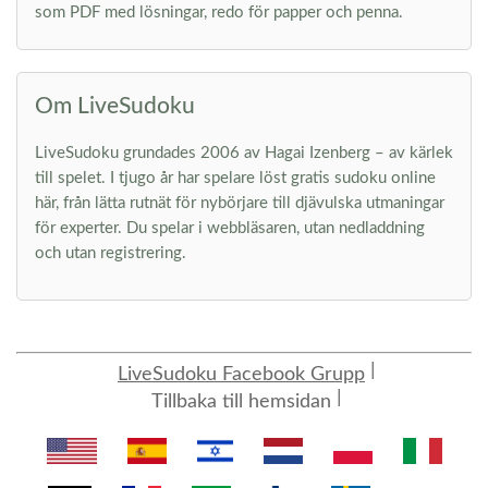
som PDF med lösningar, redo för papper och penna.
Om LiveSudoku
LiveSudoku grundades 2006 av Hagai Izenberg – av kärlek
till spelet. I tjugo år har spelare löst gratis sudoku online
här, från lätta rutnät för nybörjare till djävulska utmaningar
för experter. Du spelar i webbläsaren, utan nedladdning
och utan registrering.
LiveSudoku Facebook Grupp
Tillbaka till hemsidan