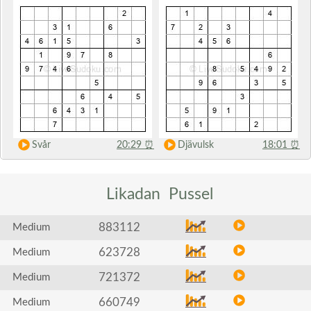
Svår
20:29
⏰
Djävulsk
18:01
⏰
Likadan
Pussel
883112
Medium
623728
Medium
721372
Medium
660749
Medium