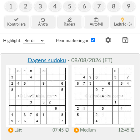
1
2
3
4
5
6
7
8
9
Kontrollera
Ångra
Radera
Autofyll
Ledtråd (3)
Highlight:
Pennmarkeringar
Dagens sudoku
- 08/08/2026 (ET)
Lätt
07:45
⏰
Medium
12:45
⏰