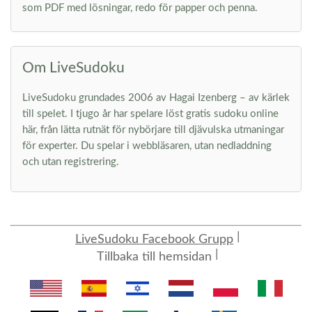
som PDF med lösningar, redo för papper och penna.
Om LiveSudoku
LiveSudoku grundades 2006 av Hagai Izenberg – av kärlek
till spelet. I tjugo år har spelare löst gratis sudoku online
här, från lätta rutnät för nybörjare till djävulska utmaningar
för experter. Du spelar i webbläsaren, utan nedladdning
och utan registrering.
LiveSudoku Facebook Grupp
Tillbaka till hemsidan