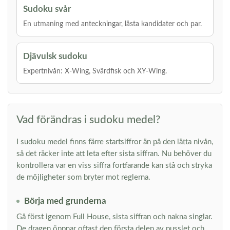
Sudoku svår
En utmaning med anteckningar, låsta kandidater och par.
Djävulsk sudoku
Expertnivån: X-Wing, Svärdfisk och XY-Wing.
Vad förändras i sudoku medel?
I sudoku medel finns färre startsiffror än på den lätta nivån,
så det räcker inte att leta efter sista siffran. Nu behöver du
kontrollera var en viss siffra fortfarande kan stå och stryka
de möjligheter som bryter mot reglerna.
Börja med grunderna
Gå först igenom Full House, sista siffran och nakna singlar.
De dragen öppnar oftast den första delen av pusslet och