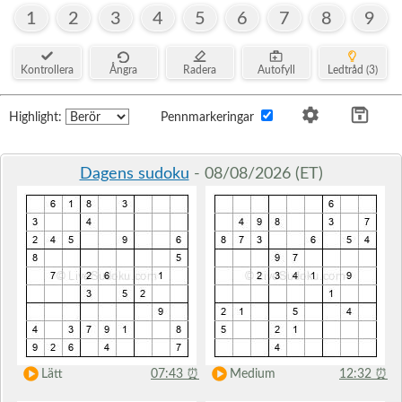
1
2
3
4
5
6
7
8
9
Kontrollera
Ångra
Radera
Autofyll
Ledtråd (3)
Highlight:
Pennmarkeringar
Dagens sudoku
- 08/08/2026 (ET)
Lätt
07:43
⏰
Medium
12:32
⏰