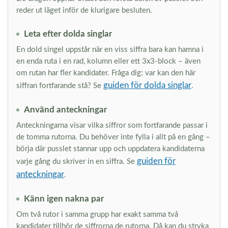
reder ut läget inför de klurigare besluten.
Leta efter dolda singlar
En dold singel uppstår när en viss siffra bara kan hamna i
en enda ruta i en rad, kolumn eller ett 3x3-block – även
om rutan har fler kandidater. Fråga dig: var kan den här
guiden för dolda singlar
siffran fortfarande stå? Se
.
Använd anteckningar
Anteckningarna visar vilka siffror som fortfarande passar i
de tomma rutorna. Du behöver inte fylla i allt på en gång –
börja där pusslet stannar upp och uppdatera kandidaterna
guiden för
varje gång du skriver in en siffra. Se
anteckningar
.
Känn igen nakna par
Om två rutor i samma grupp har exakt samma två
kandidater tillhör de siffrorna de rutorna. Då kan du stryka