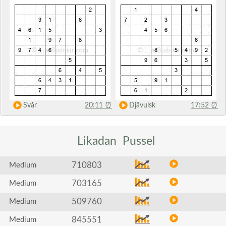
Svår
20:11
⏰
Djävulsk
17:52
⏰
Likadan
Pussel
710803
Medium
703165
Medium
509760
Medium
845551
Medium