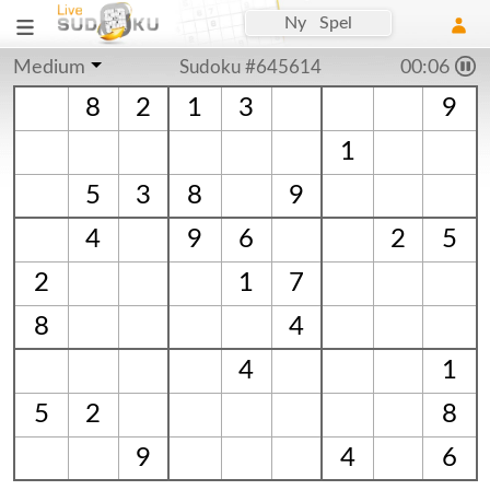
Ny Spel
Medium
Sudoku #645614
00:06
8
2
1
3
9
1
5
3
8
9
4
9
6
2
5
2
1
7
8
4
4
1
5
2
8
9
4
6