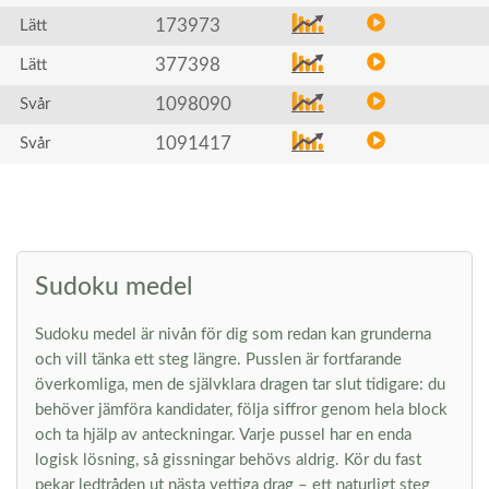
173973
Lätt
377398
Lätt
1098090
Svår
1091417
Svår
Sudoku medel
Sudoku medel är nivån för dig som redan kan grunderna
och vill tänka ett steg längre. Pusslen är fortfarande
överkomliga, men de självklara dragen tar slut tidigare: du
behöver jämföra kandidater, följa siffror genom hela block
och ta hjälp av anteckningar. Varje pussel har en enda
logisk lösning, så gissningar behövs aldrig. Kör du fast
pekar ledtråden ut nästa vettiga drag – ett naturligt steg