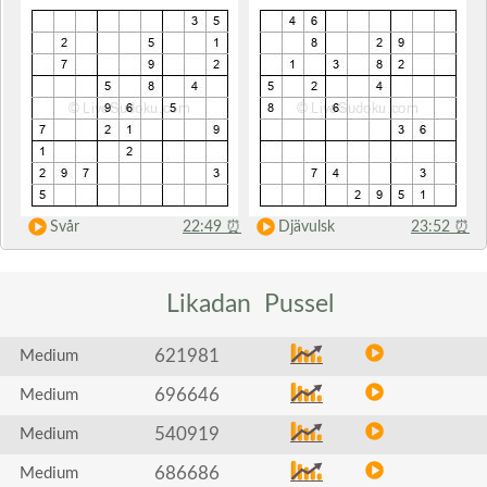
Svår
22:49
⏰
Djävulsk
23:52
⏰
Likadan
Pussel
621981
Medium
696646
Medium
540919
Medium
686686
Medium