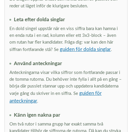
reder ut läget inför de klurigare besluten.
Leta efter dolda singlar
En dold singel uppstår när en viss siffra bara kan hamna i
en enda ruta i en rad, kolumn eller ett 3x3-block – även
om rutan har fler kandidater. Fråga dig: var kan den här
guiden för dolda singlar
siffran fortfarande stå? Se
.
Använd anteckningar
Anteckningarna visar vilka siffror som fortfarande passar i
de tomma rutorna. Du behöver inte fylla i allt på en gång –
börja där pusslet stannar upp och uppdatera kandidaterna
guiden för
varje gång du skriver in en siffra. Se
anteckningar
.
Känn igen nakna par
Om två rutor i samma grupp har exakt samma två
kandidater tillhör de siffrorna de rutorna. Då kan du stryka