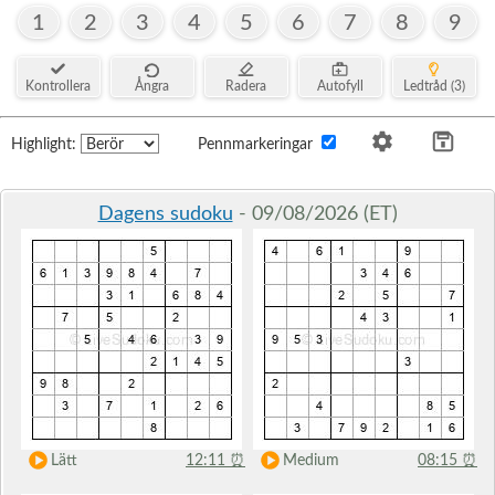
1
2
3
4
5
6
7
8
9
Kontrollera
Ångra
Radera
Autofyll
Ledtråd (3)
Highlight:
Pennmarkeringar
Dagens sudoku
- 09/08/2026 (ET)
Lätt
12:11
⏰
Medium
08:15
⏰