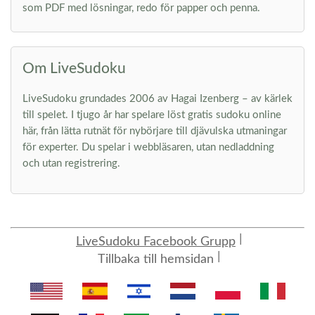
som PDF med lösningar, redo för papper och penna.
Om LiveSudoku
LiveSudoku grundades 2006 av Hagai Izenberg – av kärlek
till spelet. I tjugo år har spelare löst gratis sudoku online
här, från lätta rutnät för nybörjare till djävulska utmaningar
för experter. Du spelar i webbläsaren, utan nedladdning
och utan registrering.
LiveSudoku Facebook Grupp
Tillbaka till hemsidan