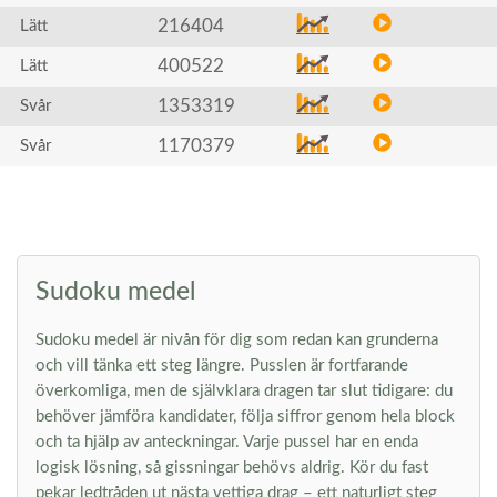
216404
Lätt
400522
Lätt
1353319
Svår
1170379
Svår
Sudoku medel
Sudoku medel är nivån för dig som redan kan grunderna
och vill tänka ett steg längre. Pusslen är fortfarande
överkomliga, men de självklara dragen tar slut tidigare: du
behöver jämföra kandidater, följa siffror genom hela block
och ta hjälp av anteckningar. Varje pussel har en enda
logisk lösning, så gissningar behövs aldrig. Kör du fast
pekar ledtråden ut nästa vettiga drag – ett naturligt steg