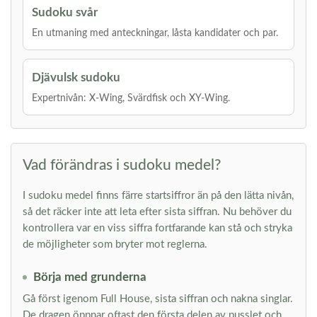
Sudoku svår
En utmaning med anteckningar, låsta kandidater och par.
Djävulsk sudoku
Expertnivån: X-Wing, Svärdfisk och XY-Wing.
Vad förändras i sudoku medel?
I sudoku medel finns färre startsiffror än på den lätta nivån,
så det räcker inte att leta efter sista siffran. Nu behöver du
kontrollera var en viss siffra fortfarande kan stå och stryka
de möjligheter som bryter mot reglerna.
Börja med grunderna
Gå först igenom Full House, sista siffran och nakna singlar.
De dragen öppnar oftast den första delen av pusslet och