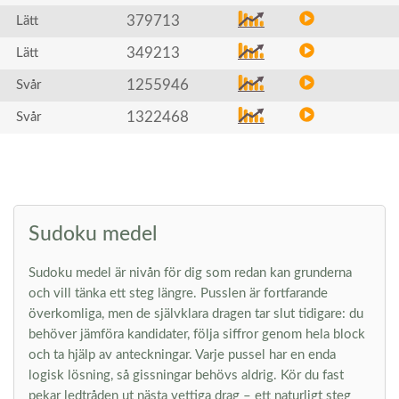
379713
Lätt
349213
Lätt
1255946
Svår
1322468
Svår
Sudoku medel
Sudoku medel är nivån för dig som redan kan grunderna
och vill tänka ett steg längre. Pusslen är fortfarande
överkomliga, men de självklara dragen tar slut tidigare: du
behöver jämföra kandidater, följa siffror genom hela block
och ta hjälp av anteckningar. Varje pussel har en enda
logisk lösning, så gissningar behövs aldrig. Kör du fast
pekar ledtråden ut nästa vettiga drag – ett naturligt steg