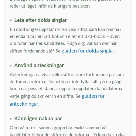
reder ut läget inför de klurigare besluten.
Leta efter dolda singlar
En dold singel uppstår när en viss siffra bara kan hamna i
en enda ruta i en rad, kolumn eller ett 3x3-block – även
om rutan har fler kandidater. Fråga dig: var kan den här
guiden för dolda singlar
siffran fortfarande stå? Se
.
Använd anteckningar
Anteckningarna visar vilka siffror som fortfarande passar i
de tomma rutorna. Du behöver inte fylla i allt på en gång –
börja där pusslet stannar upp och uppdatera kandidaterna
guiden för
varje gång du skriver in en siffra. Se
anteckningar
.
Känn igen nakna par
Om två rutor i samma grupp har exakt samma två
kandidater tillhör de siffrorna de rutorna. Då kan du stryka