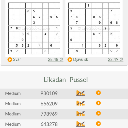
Svår
28:48
⏰
Djävulsk
22:49
⏰
Likadan
Pussel
930109
Medium
666209
Medium
798969
Medium
643278
Medium