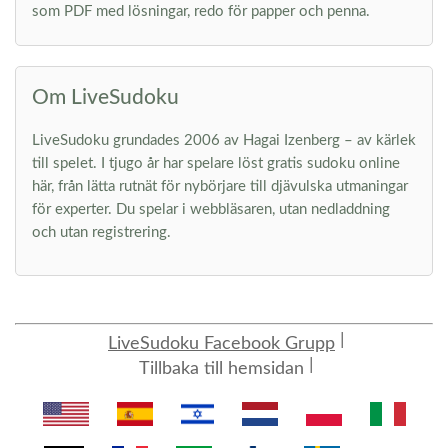
som PDF med lösningar, redo för papper och penna.
Om LiveSudoku
LiveSudoku grundades 2006 av Hagai Izenberg – av kärlek
till spelet. I tjugo år har spelare löst gratis sudoku online
här, från lätta rutnät för nybörjare till djävulska utmaningar
för experter. Du spelar i webbläsaren, utan nedladdning
och utan registrering.
LiveSudoku Facebook Grupp
Tillbaka till hemsidan