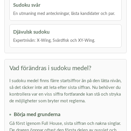
Sudoku svår
En utmaning med anteckningar, låsta kandidater och par.
Djävulsk sudoku
Expertnivån: X-Wing, Svärdfisk och XY-Wing.
Vad förändras i sudoku medel?
I sudoku medel finns färre startsiffror än på den lätta nivån,
så det räcker inte att leta efter sista siffran. Nu behöver du
kontrollera var en viss siffra fortfarande kan stå och stryka
de möjligheter som bryter mot reglerna.
Börja med grunderna
Gå först igenom Full House, sista siffran och nakna singlar.
De dragen öppnar oftast den första delen av pusslet och