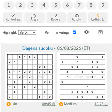
1
2
3
4
5
6
7
8
9
Kontrollera
Ångra
Radera
Autofyll
Ledtråd (3)
Highlight:
Pennmarkeringar
Dagens sudoku
- 06/08/2026 (ET)
Lätt
08:45
⏰
Medium
13:25
⏰