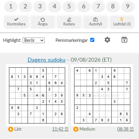
1
2
3
4
5
6
7
8
9
Kontrollera
Ångra
Radera
Autofyll
Ledtråd (3)
Highlight:
Pennmarkeringar
Dagens sudoku
- 09/08/2026 (ET)
Lätt
11:42
⏰
Medium
08:38
⏰