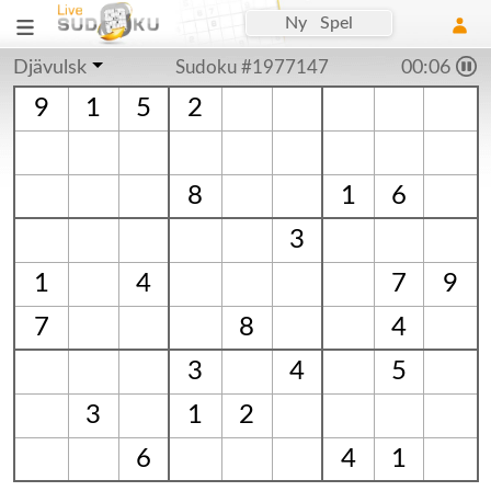
Ny Spel
Djävulsk
Sudoku #1977147
00:06
9
1
5
2
8
1
6
3
1
4
7
9
7
8
4
3
4
5
3
1
2
6
4
1