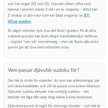
och två vingar (XZ och YZ). Oavsett vilken siffra som
hamnar i pivoten måste Z stå i en av vingarna – alltså kan
XY-
Z strykas ur alla rutor som ser båda vingarna. Se
Wing-guiden
.
Är något mönster nytt, öva det först i guiden. På de allra
svåraste pusslen kan även längre kandidatkedjor behövas
– logiska "om–så"-resonemang – men de flesta djävulska
pussel går att lösa med mönstren ovan.
Vem passar djävulsk sudoku för?
Det här är nivån för experter: du som kan anteckningar, par
och låsta kandidater och vill ha pussel som kräver tålamod.
Djävulsk sudoku betyder inte omöjlig sudoku – det
betyder ett läge där varje drag måste kunna motiveras.
Djävulska pussel är inget för stressiga stunder – och det är