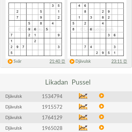
Svår
21:40
⏰
Djävulsk
23:11
⏰
Likadan
Pussel
1534794
Djävulsk
1915572
Djävulsk
1764129
Djävulsk
1965028
Djävulsk