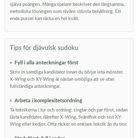
själva poängen. Många spelare beskriver den långsamma,
metodiska lösningen som nivåns största behållning. Ett
enda pussel kan räcka en hel kväll.
Tips för djävulsk sudoku
Fyll i alla anteckningar först
Skriv in samtliga kandidater innan du börjar leta mönster.
X-Wing och XY-Wing är nästan omöjliga att se utan
fullständiga anteckningar.
Arbeta i komplexitetsordning
Ta teknikerna i tur och ordning: singlar och par först, sedan
låsta kandidater, därefter X-Wing, Svärdfisk och sist XY-
Wing eller kedjor. Ofta räcker en enklare teknik än du tror.