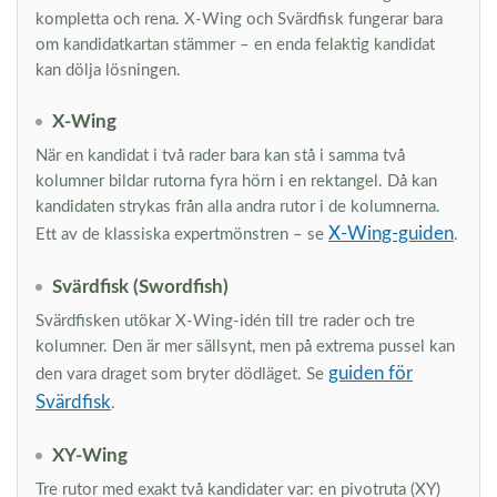
kompletta och rena. X-Wing och Svärdfisk fungerar bara
om kandidatkartan stämmer – en enda felaktig kandidat
kan dölja lösningen.
X-Wing
När en kandidat i två rader bara kan stå i samma två
kolumner bildar rutorna fyra hörn i en rektangel. Då kan
kandidaten strykas från alla andra rutor i de kolumnerna.
X-Wing-guiden
Ett av de klassiska expertmönstren – se
.
Svärdfisk (Swordfish)
Svärdfisken utökar X-Wing-idén till tre rader och tre
kolumner. Den är mer sällsynt, men på extrema pussel kan
guiden för
den vara draget som bryter dödläget. Se
Svärdfisk
.
XY-Wing
Tre rutor med exakt två kandidater var: en pivotruta (XY)