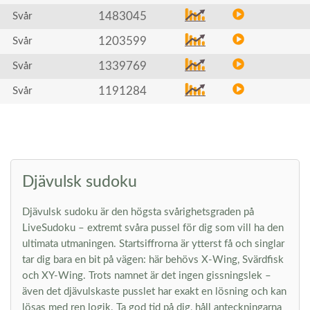
1483045
Svår
1203599
Svår
1339769
Svår
1191284
Svår
Djävulsk sudoku
Djävulsk sudoku är den högsta svårighetsgraden på
LiveSudoku – extremt svåra pussel för dig som vill ha den
ultimata utmaningen. Startsiffrorna är ytterst få och singlar
tar dig bara en bit på vägen: här behövs X-Wing, Svärdfisk
och XY-Wing. Trots namnet är det ingen gissningslek –
även det djävulskaste pusslet har exakt en lösning och kan
lösas med ren logik. Ta god tid på dig, håll anteckningarna