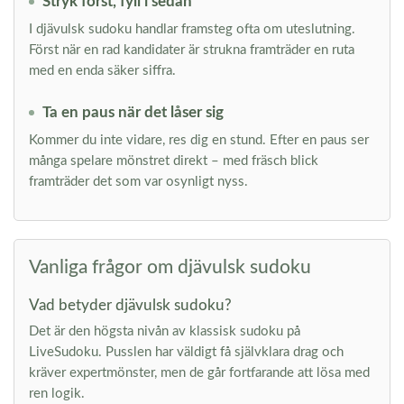
Stryk först, fyll i sedan
I djävulsk sudoku handlar framsteg ofta om uteslutning.
Först när en rad kandidater är strukna framträder en ruta
med en enda säker siffra.
Ta en paus när det låser sig
Kommer du inte vidare, res dig en stund. Efter en paus ser
många spelare mönstret direkt – med fräsch blick
framträder det som var osynligt nyss.
Vanliga frågor om djävulsk sudoku
Vad betyder djävulsk sudoku?
Det är den högsta nivån av klassisk sudoku på
LiveSudoku. Pusslen har väldigt få självklara drag och
kräver expertmönster, men de går fortfarande att lösa med
ren logik.