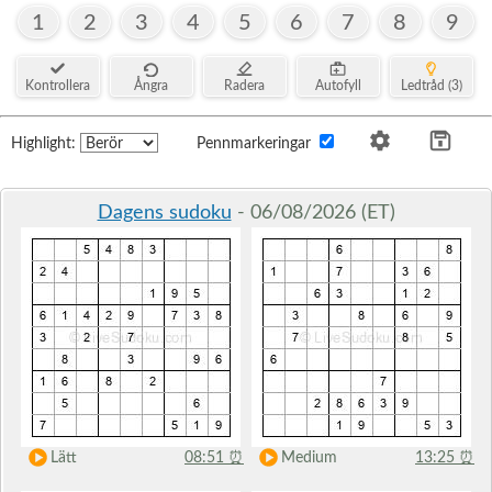
1
2
3
4
5
6
7
8
9
Kontrollera
Ångra
Radera
Autofyll
Ledtråd (3)
Highlight:
Pennmarkeringar
Dagens sudoku
- 06/08/2026 (ET)
Lätt
08:51
⏰
Medium
13:25
⏰