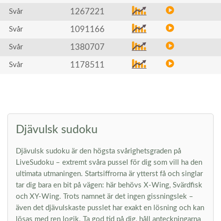
1267221
Svår
1091166
Svår
1380707
Svår
1178511
Svår
Djävulsk sudoku
Djävulsk sudoku är den högsta svårighetsgraden på
LiveSudoku – extremt svåra pussel för dig som vill ha den
ultimata utmaningen. Startsiffrorna är ytterst få och singlar
tar dig bara en bit på vägen: här behövs X-Wing, Svärdfisk
och XY-Wing. Trots namnet är det ingen gissningslek –
även det djävulskaste pusslet har exakt en lösning och kan
lösas med ren logik. Ta god tid på dig, håll anteckningarna