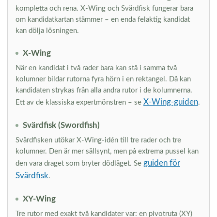
kompletta och rena. X-Wing och Svärdfisk fungerar bara
om kandidatkartan stämmer – en enda felaktig kandidat
kan dölja lösningen.
X-Wing
När en kandidat i två rader bara kan stå i samma två
kolumner bildar rutorna fyra hörn i en rektangel. Då kan
kandidaten strykas från alla andra rutor i de kolumnerna.
X-Wing-guiden
Ett av de klassiska expertmönstren – se
.
Svärdfisk (Swordfish)
Svärdfisken utökar X-Wing-idén till tre rader och tre
kolumner. Den är mer sällsynt, men på extrema pussel kan
guiden för
den vara draget som bryter dödläget. Se
Svärdfisk
.
XY-Wing
Tre rutor med exakt två kandidater var: en pivotruta (XY)