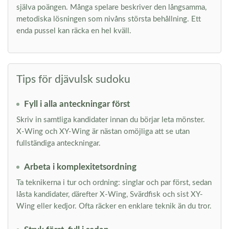
själva poängen. Många spelare beskriver den långsamma,
metodiska lösningen som nivåns största behållning. Ett
enda pussel kan räcka en hel kväll.
Tips för djävulsk sudoku
Fyll i alla anteckningar först
Skriv in samtliga kandidater innan du börjar leta mönster.
X-Wing och XY-Wing är nästan omöjliga att se utan
fullständiga anteckningar.
Arbeta i komplexitetsordning
Ta teknikerna i tur och ordning: singlar och par först, sedan
låsta kandidater, därefter X-Wing, Svärdfisk och sist XY-
Wing eller kedjor. Ofta räcker en enklare teknik än du tror.