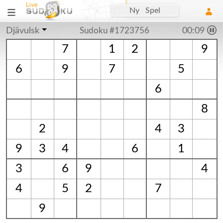
Ny Spel
Djävulsk
Sudoku #1723756
00:10
7
1
2
9
6
9
7
5
6
8
2
4
3
9
3
4
6
1
3
6
9
4
4
5
2
7
9