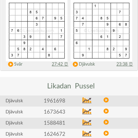
Svår
27:42
⏰
Djävulsk
23:38
⏰
Likadan
Pussel
1961698
Djävulsk
1673643
Djävulsk
1588481
Djävulsk
1624672
Djävulsk