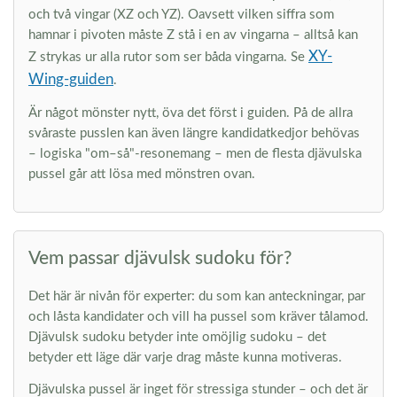
och två vingar (XZ och YZ). Oavsett vilken siffra som
hamnar i pivoten måste Z stå i en av vingarna – alltså kan
XY-
Z strykas ur alla rutor som ser båda vingarna. Se
Wing-guiden
.
Är något mönster nytt, öva det först i guiden. På de allra
svåraste pusslen kan även längre kandidatkedjor behövas
– logiska "om–så"-resonemang – men de flesta djävulska
pussel går att lösa med mönstren ovan.
Vem passar djävulsk sudoku för?
Det här är nivån för experter: du som kan anteckningar, par
och låsta kandidater och vill ha pussel som kräver tålamod.
Djävulsk sudoku betyder inte omöjlig sudoku – det
betyder ett läge där varje drag måste kunna motiveras.
Djävulska pussel är inget för stressiga stunder – och det är