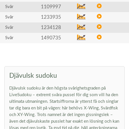
1109997
Svår
1233935
Svår
1234128
Svår
1490735
Svår
Djävulsk sudoku
Djävulsk sudoku är den högsta svårighetsgraden på
LiveSudoku – extremt svåra pussel för dig som vill ha den
ultimata utmaningen. Startsiffrorna är ytterst få och singlar
tar dig bara en bit på vägen: här behövs X-Wing, Svärdfisk
och XY-Wing. Trots namnet är det ingen gissningslek –
även det djävulskaste pusslet har exakt en lösning och kan
lösas med ren logik. Ta god tid på dig, håll anteckningarna