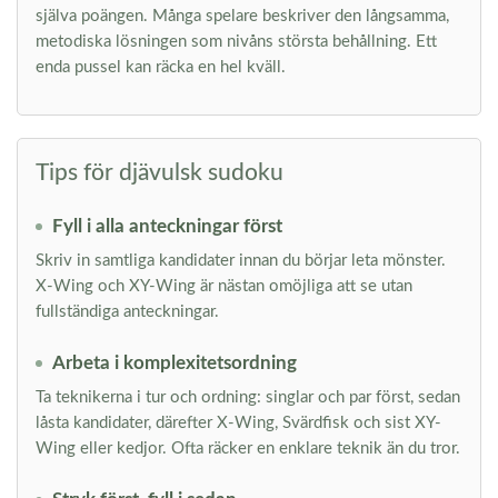
själva poängen. Många spelare beskriver den långsamma,
metodiska lösningen som nivåns största behållning. Ett
enda pussel kan räcka en hel kväll.
Tips för djävulsk sudoku
Fyll i alla anteckningar först
Skriv in samtliga kandidater innan du börjar leta mönster.
X-Wing och XY-Wing är nästan omöjliga att se utan
fullständiga anteckningar.
Arbeta i komplexitetsordning
Ta teknikerna i tur och ordning: singlar och par först, sedan
låsta kandidater, därefter X-Wing, Svärdfisk och sist XY-
Wing eller kedjor. Ofta räcker en enklare teknik än du tror.