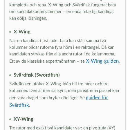
kompletta och rena. X-Wing och Svärdfisk fungerar bara
om kandidatkartan stämmer – en enda felaktig kandidat
kan dölja lösningen.
X-Wing
När en kandidat i två rader bara kan stå i samma två
kolumner bildar rutorna fyra hörn i en rektangel. Då kan
kandidaten strykas från alla andra rutor i de kolumnerna.
X-Wing-guiden
Ett av de klassiska expertmönstren – se
.
Svärdfisk (Swordfish)
Svärdfisken utökar X-Wing-idén till tre rader och tre
kolumner. Den är mer sällsynt, men på extrema pussel kan
guiden för
den vara draget som bryter dödläget. Se
Svärdfisk
.
XY-Wing
Tre rutor med exakt två kandidater var: en pivotruta (XY)