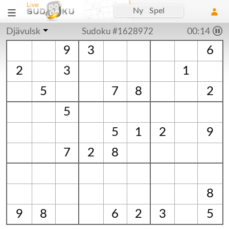
Ny Spel
Djävulsk
Sudoku #1628972
00:15
9
3
6
2
3
1
5
7
8
2
5
5
1
2
9
7
2
8
8
9
8
6
2
3
5