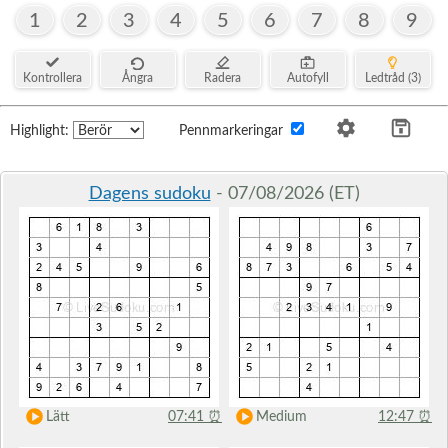
1
2
3
4
5
6
7
8
9
Kontrollera
Ångra
Radera
Autofyll
Ledtråd (3)
Highlight:
Pennmarkeringar
Dagens sudoku
- 07/08/2026 (ET)
Lätt
07:41
⏰
Medium
12:47
⏰