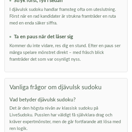
Stryk först, fyll i sedan
I djävulsk sudoku handlar framsteg ofta om uteslutning.
Först när en rad kandidater är strukna framträder en ruta
med en enda säker siffra.
Ta en paus när det låser sig
Kommer du inte vidare, res dig en stund. Efter en paus ser
många spelare mönstret direkt – med fräsch blick
framträder det som var osynligt nyss.
Vanliga frågor om djävulsk sudoku
Vad betyder djävulsk sudoku?
Det är den högsta nivån av klassisk sudoku på
LiveSudoku. Pusslen har väldigt få självklara drag och
kräver expertmönster, men de går fortfarande att lösa med
ren logik.