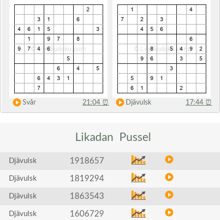
Svår
21:04
⏰
Djävulsk
17:44
⏰
Likadan
Pussel
1918657
Djävulsk
1819294
Djävulsk
1863543
Djävulsk
1606729
Djävulsk