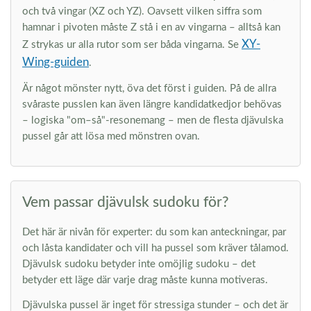
och två vingar (XZ och YZ). Oavsett vilken siffra som
hamnar i pivoten måste Z stå i en av vingarna – alltså kan
XY-
Z strykas ur alla rutor som ser båda vingarna. Se
Wing-guiden
.
Är något mönster nytt, öva det först i guiden. På de allra
svåraste pusslen kan även längre kandidatkedjor behövas
– logiska "om–så"-resonemang – men de flesta djävulska
pussel går att lösa med mönstren ovan.
Vem passar djävulsk sudoku för?
Det här är nivån för experter: du som kan anteckningar, par
och låsta kandidater och vill ha pussel som kräver tålamod.
Djävulsk sudoku betyder inte omöjlig sudoku – det
betyder ett läge där varje drag måste kunna motiveras.
Djävulska pussel är inget för stressiga stunder – och det är