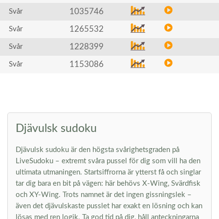
1035746
Svår
1265532
Svår
1228399
Svår
1153086
Svår
Djävulsk sudoku
Djävulsk sudoku är den högsta svårighetsgraden på
LiveSudoku – extremt svåra pussel för dig som vill ha den
ultimata utmaningen. Startsiffrorna är ytterst få och singlar
tar dig bara en bit på vägen: här behövs X-Wing, Svärdfisk
och XY-Wing. Trots namnet är det ingen gissningslek –
även det djävulskaste pusslet har exakt en lösning och kan
lösas med ren logik. Ta god tid på dig, håll anteckningarna