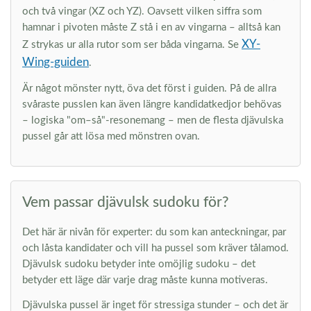
och två vingar (XZ och YZ). Oavsett vilken siffra som
hamnar i pivoten måste Z stå i en av vingarna – alltså kan
XY-
Z strykas ur alla rutor som ser båda vingarna. Se
Wing-guiden
.
Är något mönster nytt, öva det först i guiden. På de allra
svåraste pusslen kan även längre kandidatkedjor behövas
– logiska "om–så"-resonemang – men de flesta djävulska
pussel går att lösa med mönstren ovan.
Vem passar djävulsk sudoku för?
Det här är nivån för experter: du som kan anteckningar, par
och låsta kandidater och vill ha pussel som kräver tålamod.
Djävulsk sudoku betyder inte omöjlig sudoku – det
betyder ett läge där varje drag måste kunna motiveras.
Djävulska pussel är inget för stressiga stunder – och det är