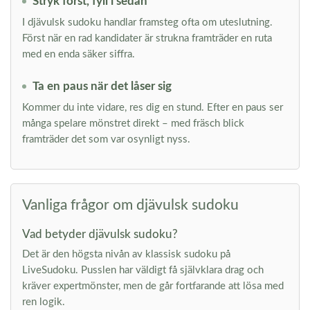
Stryk först, fyll i sedan
I djävulsk sudoku handlar framsteg ofta om uteslutning.
Först när en rad kandidater är strukna framträder en ruta
med en enda säker siffra.
Ta en paus när det låser sig
Kommer du inte vidare, res dig en stund. Efter en paus ser
många spelare mönstret direkt – med fräsch blick
framträder det som var osynligt nyss.
Vanliga frågor om djävulsk sudoku
Vad betyder djävulsk sudoku?
Det är den högsta nivån av klassisk sudoku på
LiveSudoku. Pusslen har väldigt få självklara drag och
kräver expertmönster, men de går fortfarande att lösa med
ren logik.