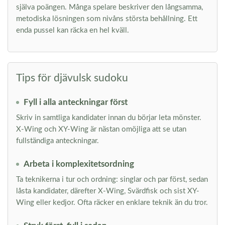
själva poängen. Många spelare beskriver den långsamma,
metodiska lösningen som nivåns största behållning. Ett
enda pussel kan räcka en hel kväll.
Tips för djävulsk sudoku
Fyll i alla anteckningar först
Skriv in samtliga kandidater innan du börjar leta mönster.
X-Wing och XY-Wing är nästan omöjliga att se utan
fullständiga anteckningar.
Arbeta i komplexitetsordning
Ta teknikerna i tur och ordning: singlar och par först, sedan
låsta kandidater, därefter X-Wing, Svärdfisk och sist XY-
Wing eller kedjor. Ofta räcker en enklare teknik än du tror.