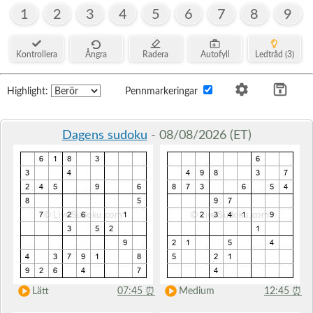
1
2
3
4
5
6
7
8
9
Kontrollera
Ångra
Radera
Autofyll
Ledtråd (3)
Highlight:
Pennmarkeringar
Dagens sudoku
- 08/08/2026 (ET)
Lätt
07:45
⏰
Medium
12:45
⏰