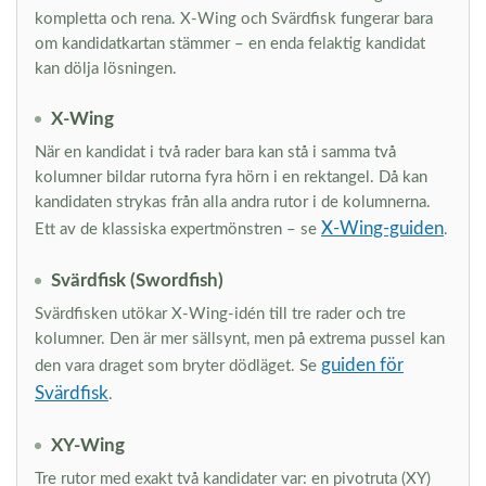
kompletta och rena. X-Wing och Svärdfisk fungerar bara
om kandidatkartan stämmer – en enda felaktig kandidat
kan dölja lösningen.
X-Wing
När en kandidat i två rader bara kan stå i samma två
kolumner bildar rutorna fyra hörn i en rektangel. Då kan
kandidaten strykas från alla andra rutor i de kolumnerna.
X-Wing-guiden
Ett av de klassiska expertmönstren – se
.
Svärdfisk (Swordfish)
Svärdfisken utökar X-Wing-idén till tre rader och tre
kolumner. Den är mer sällsynt, men på extrema pussel kan
guiden för
den vara draget som bryter dödläget. Se
Svärdfisk
.
XY-Wing
Tre rutor med exakt två kandidater var: en pivotruta (XY)