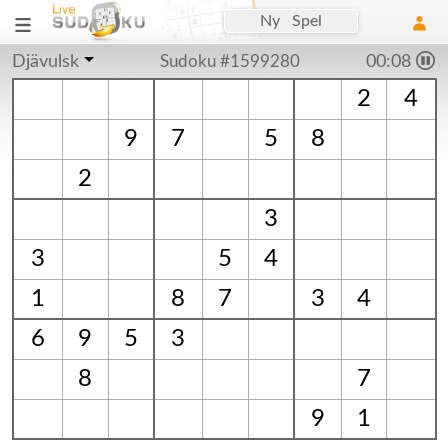
Ny Spel
Djävulsk
Sudoku #1599280
00:09
2
4
9
7
5
8
2
3
3
5
4
1
8
7
3
4
6
9
5
3
8
7
9
1