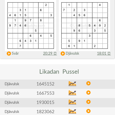
Svår
20:29
⏰
Djävulsk
18:01
⏰
Likadan
Pussel
1645152
Djävulsk
1667553
Djävulsk
1930015
Djävulsk
1823062
Djävulsk