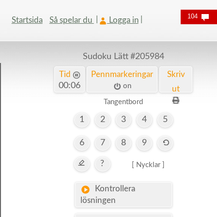
104
Startsida
Så spelar du
Logga in
Sudoku Lätt
#205984
Tid
Pennmarkeringar
Skriv
00:06
on
ut
Tangentbord
1
2
3
4
5
6
7
8
9
?
[ Nycklar ]
Kontrollera
lösningen