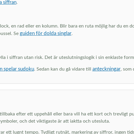
a siffran
.
 block, en rad eller en kolumn. Blir bara en ruta möjlig har du en 
guiden för dolda singlar
pussel. Se
.
a i siffran utan risk. Det är uteslutningslogik i sin enklaste form.
n spelar sudoku
anteckningar
. Sedan kan du gå vidare till
, som 
llbaka efter ett uppehåll eller bara vill ha ett kort och trevligt p
ymboler, och det viktigaste är att iaktta och utesluta.
ar ett lugnt tempo. Tydligt rutnät, markering av siffror, ingen ti