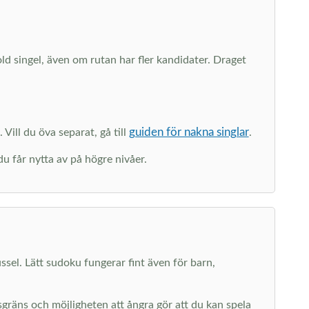
dold singel, även om rutan har fler kandidater. Draget
guiden för nakna singlar
 Vill du öva separat, gå till
.
du får nytta av på högre nivåer.
ussel. Lätt sudoku fungerar fint även för barn,
dsgräns och möjligheten att ångra gör att du kan spela