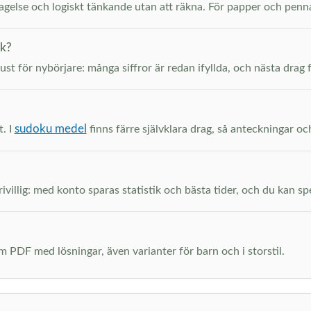
ttagelse och logiskt tänkande utan att räkna. För papper och pen
ak?
just för nybörjare: många siffror är redan ifyllda, och nästa drag 
sudoku medel
t. I
finns färre självklara drag, så anteckningar oc
ivillig: med konto sparas statistik och bästa tider, och du kan spel
m PDF med lösningar, även varianter för barn och i storstil.