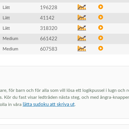
196228
Lätt
41142
Lätt
318320
Lätt
661422
Medium
607583
Medium
are, för barn och för alla som vill lösa ett logikpussel i lugn och
s. Kör du fast visar ledtråden nästa steg, och med ångra-knappen 
lätta sudoku att skriva ut
olla in våra
.