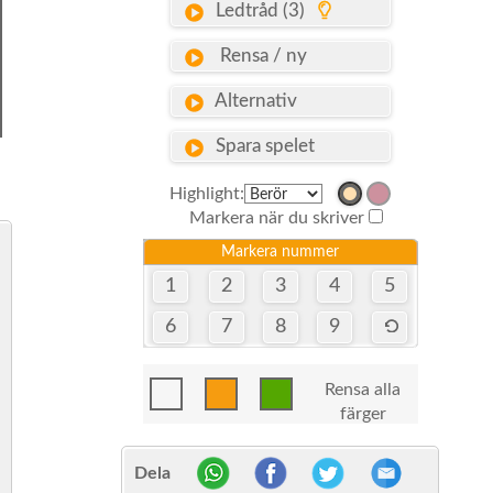
Ledtråd (3)
Rensa / ny
Alternativ
Spara spelet
Highlight:
Markera när du skriver
Markera nummer
1
2
3
4
5
6
7
8
9
Rensa alla
färger
Dela