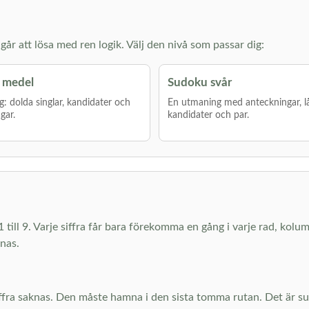
år att lösa med ren logik. Välj den nivå som passar dig:
 medel
Sudoku svår
g: dolda singlar, kandidater och
En utmaning med anteckningar, l
gar.
kandidater och par.
1 till 9. Varje siffra får bara förekomma en gång i varje rad, kolu
knas.
 siffra saknas. Den måste hamna i den sista tomma rutan. Det är 