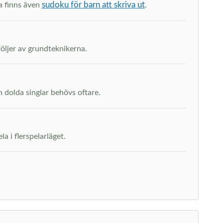
sudoku för barn att skriva ut
na finns även
.
följer av grundteknikerna.
h dolda singlar behövs oftare.
a i flerspelarläget.