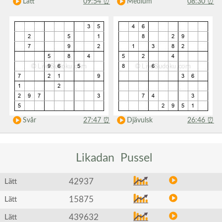
Lätt
09:54
⏰
Medium
08:30
⏰
Svår
27:47
⏰
Djävulsk
26:46
⏰
Likadan
Pussel
42937
Lätt
15875
Lätt
439632
Lätt