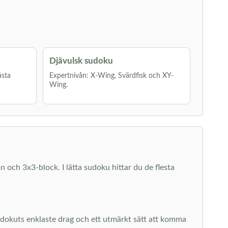
Djävulsk sudoku
åsta
Expertnivån: X-Wing, Svärdfisk och XY-
Wing.
mn och 3x3-block. I lätta sudoku hittar du de flesta
sudokuts enklaste drag och ett utmärkt sätt att komma