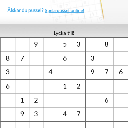
Älskar du pussel?
Spela pussel online!
Lycka till!
9
5
3
8
8
7
6
3
3
4
9
7
6
6
1
2
1
2
6
9
3
4
7