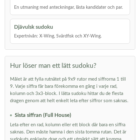
En utmaning med anteckningar, låsta kandidater och par.
Djävulsk sudoku
Expertnivån: X-Wing, Svärdfisk och XY-Wing.
Hur löser man ett lätt sudoku?
Målet är att fylla rutnätet på 9x9 rutor med siffrorna 1 till
9. Varje siffra får bara förekomma en gång i varje rad,
kolumn och 3x3-block. I lätta sudoku hittar du de flesta
dragen genom att helt enkelt leta efter siffror som saknas.
Sista siffran (Full House)
Leta efter en rad, kolumn eller ett block där bara en siffra
saknas. Den måste hamna i den sista tomma rutan. Det är
sudokuts enklaste drag och ett utmärkt sätt att komma