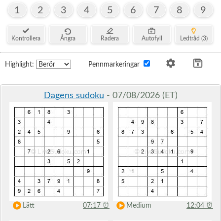
1
2
3
4
5
6
7
8
9
Kontrollera
Ångra
Radera
Autofyll
Ledtråd (3)
Highlight:
Pennmarkeringar
Dagens sudoku
- 07/08/2026 (ET)
Lätt
07:17
⏰
Medium
12:04
⏰