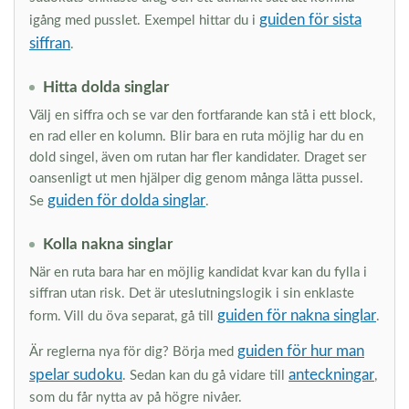
guiden för sista
igång med pusslet. Exempel hittar du i
siffran
.
Hitta dolda singlar
Välj en siffra och se var den fortfarande kan stå i ett block,
en rad eller en kolumn. Blir bara en ruta möjlig har du en
dold singel, även om rutan har fler kandidater. Draget ser
oansenligt ut men hjälper dig genom många lätta pussel.
guiden för dolda singlar
Se
.
Kolla nakna singlar
När en ruta bara har en möjlig kandidat kvar kan du fylla i
siffran utan risk. Det är uteslutningslogik i sin enklaste
guiden för nakna singlar
form. Vill du öva separat, gå till
.
guiden för hur man
Är reglerna nya för dig? Börja med
spelar sudoku
anteckningar
. Sedan kan du gå vidare till
,
som du får nytta av på högre nivåer.