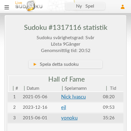
Ny Spel
Sudoku #1317116 statistik
Sudoku svårighetsgrad: Svår
Lösta 9Gånger
Genomsnittlig tid: 20:52
►
Spela detta sudoku
Hall of
Fame
|
|
|
|
#
Datum
Spelarnamn
Tid
Nick Ivascu
1
2021-05-06
08:20
ejl
2
2023-12-16
09:53
yonoku
3
2015-06-01
35:26