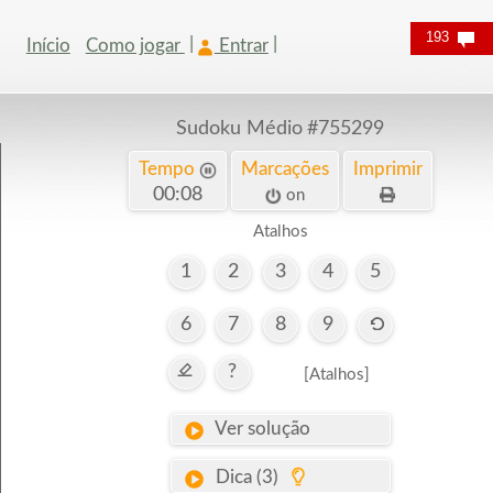
193
Início
Como jogar
Entrar
Sudoku Médio
#755299
Tempo
Marcações
Imprimir
00:09
on
Atalhos
1
2
3
4
5
6
7
8
9
?
[Atalhos]
Ver solução
Dica (3)