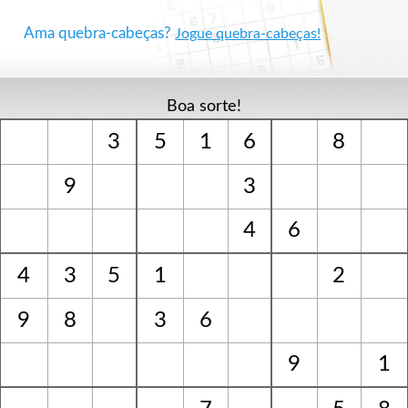
Ama quebra-cabeças?
Jogue quebra-cabeças!
Boa sorte!
3
5
1
6
8
9
3
4
6
4
3
5
1
2
9
8
3
6
9
1