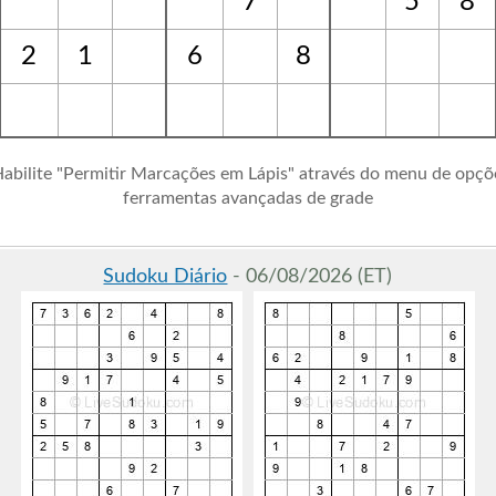
7
5
8
2
1
6
8
Habilite "Permitir Marcações em Lápis" através do menu de opçõ
ferramentas avançadas de grade
Sudoku Diário
- 06/08/2026 (ET)