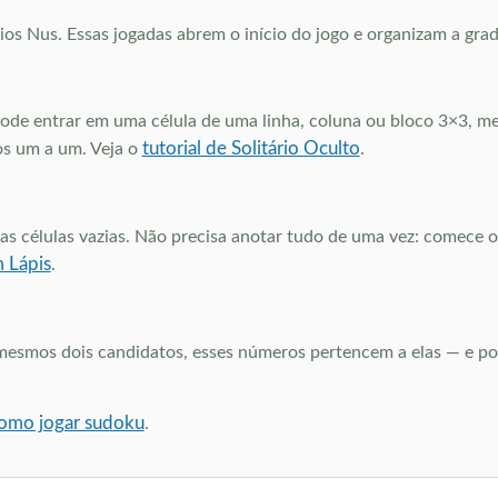
os Nus. Essas jogadas abrem o início do jogo e organizam a grade
de entrar em uma célula de uma linha, coluna ou bloco 3×3, me
tutorial de Solitário Oculto
os um a um. Veja o
.
células vazias. Não precisa anotar tudo de uma vez: comece on
 Lápis
.
smos dois candidatos, esses números pertencem a elas — e pode
 como jogar sudoku
.