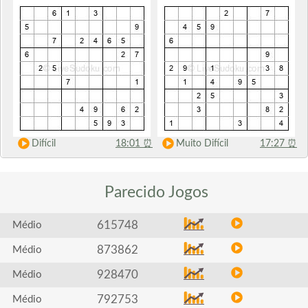
Difícil
18:01
⏰
Muito Difícil
17:27
⏰
Parecido
Jogos
615748
Médio
873862
Médio
928470
Médio
792753
Médio