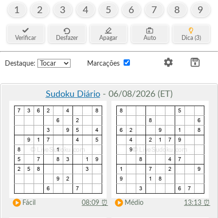
1
2
3
4
5
6
7
8
9
Verificar
Desfazer
Apagar
Auto
Dica (3)
Destaque:
Marcações
Sudoku Diário
- 06/08/2026 (ET)
Fácil
08:09
⏰
Médio
13:13
⏰