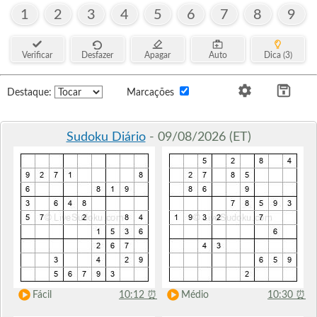
1
2
3
4
5
6
7
8
9
Verificar
Desfazer
Apagar
Auto
Dica (3)
Destaque:
Marcações
Sudoku Diário
- 09/08/2026 (ET)
Fácil
10:12
⏰
Médio
10:30
⏰