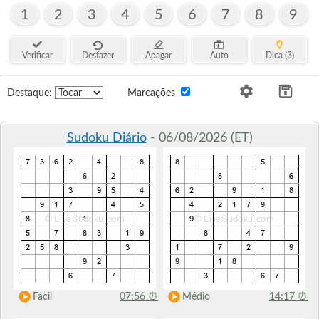
1
2
3
4
5
6
7
8
9
Verificar
Desfazer
Apagar
Auto
Dica (3)
Destaque:
Marcações
Sudoku Diário
- 06/08/2026 (ET)
Fácil
07:56
⏰
Médio
14:17
⏰