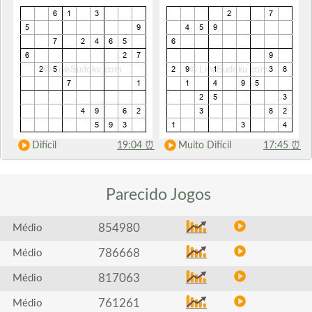
Difícil
19:04
⏰
Muito Difícil
17:45
⏰
Parecido
Jogos
854980
Médio
786668
Médio
817063
Médio
761261
Médio