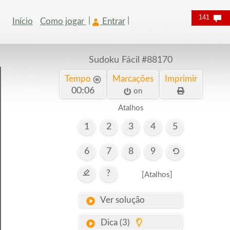
141
Início
Como jogar
Entrar
Sudoku Fácil
#88170
Tempo
Marcações
Imprimir
00:07
on
Atalhos
1
2
3
4
5
6
7
8
9
?
[Atalhos]
Ver solução
Dica (3)