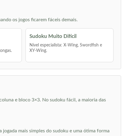
ando os jogos ficarem fáceis demais.
Sudoku Muito Difícil
Nível especialista: X-Wing, Swordfish e
longas.
XY-Wing.
oluna e bloco 3×3. No sudoku fácil, a maioria das
É a jogada mais simples do sudoku e uma ótima forma