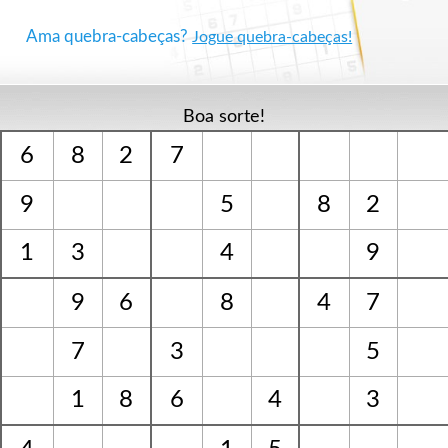
Ama quebra-cabeças?
Jogue quebra-cabeças!
Boa sorte!
6
8
2
7
9
5
8
2
1
3
4
9
9
6
8
4
7
7
3
5
1
8
6
4
3