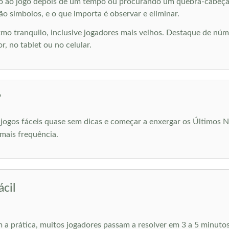
ndo ao jogo depois de um tempo ou procurando um quebra-cabeça
o símbolos, e o que importa é observar e eliminar.
o tranquilo, inclusive jogadores mais velhos. Destaque de núm
, no tablet ou no celular.
?
jogos fáceis quase sem dicas e começar a enxergar os Últimos 
mais frequência.
cil
m a prática, muitos jogadores passam a resolver em 3 a 5 minuto