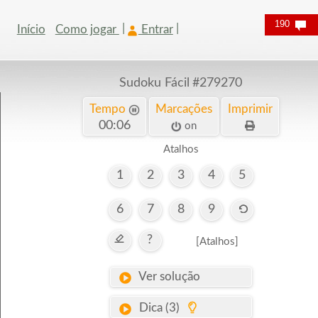
190
Início
Como jogar
Entrar
Sudoku Fácil
#279270
Tempo
Marcações
Imprimir
00:07
on
Atalhos
1
2
3
4
5
6
7
8
9
?
[Atalhos]
Ver solução
Dica (3)