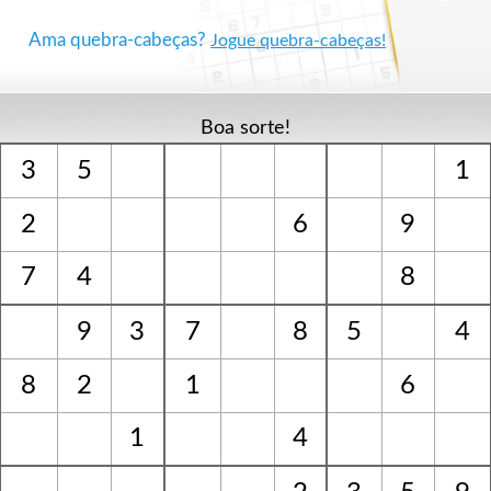
Ama quebra-cabeças?
Jogue quebra-cabeças!
Boa sorte!
3
5
1
2
6
9
7
4
8
9
3
7
8
5
4
8
2
1
6
1
4