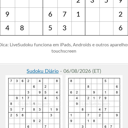
2
3
5
9
9
6
7
1
2
4
8
5
3
6
Dica: LiveSudoku funciona em iPads, Androids e outros aparelho
touchscreen
Sudoku Diário
- 06/08/2026 (ET)