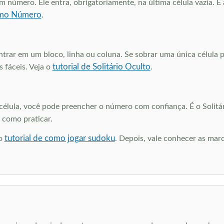
m número. Ele entra, obrigatoriamente, na última célula vazia. 
timo Número
.
rar em um bloco, linha ou coluna. Se sobrar uma única célula po
tutorial de Solitário Oculto
 fáceis. Veja o
.
lula, você pode preencher o número com confiança. É o Solitári
como praticar.
tutorial de como jogar sudoku
lo
. Depois, vale conhecer as marc