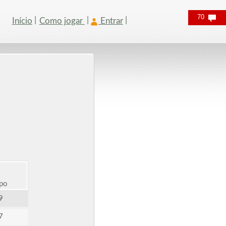
70
Início
Como jogar
Entrar
po
9
7