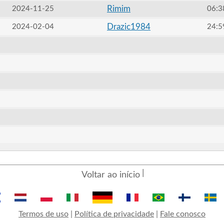
Rimim
2024-11-25
06:3
Drazic1984
2024-02-04
24:5
Voltar ao início
Termos de uso
|
Política de privacidade
|
Fale conosco