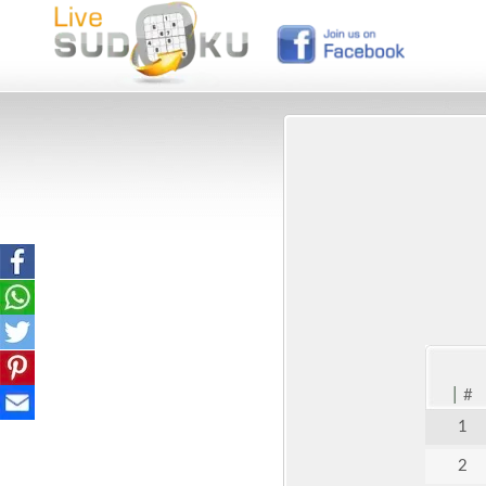
|
#
1
2