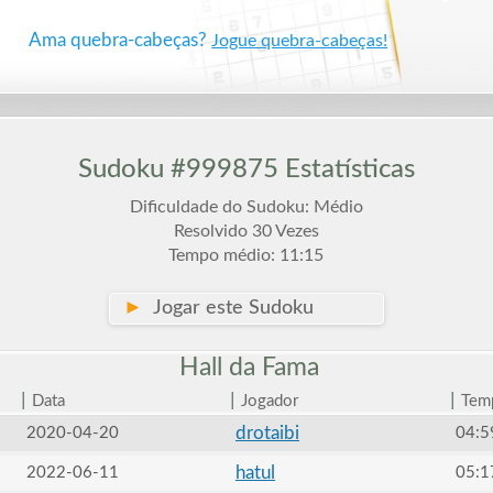
Ama quebra-cabeças?
Jogue quebra-cabeças!
Sudoku #999875 Estatísticas
Dificuldade do Sudoku: Médio
Resolvido 30 Vezes
Tempo médio: 11:15
►
Jogar este Sudoku
Hall da
Fama
|
|
|
Data
Jogador
Tem
drotaibi
2020-04-20
04:5
hatul
2022-06-11
05:1