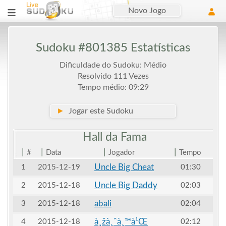
Novo Jogo
Sudoku #801385 Estatísticas
Dificuldade do Sudoku: Médio
Resolvido 111 Vezes
Tempo médio: 09:29
►
Jogar este Sudoku
Hall da
Fama
|
|
|
|
#
Data
Jogador
Tempo
Uncle Big Cheat
1
2015-12-19
01:30
Uncle Big Daddy
2
2015-12-18
02:03
abali
3
2015-12-18
02:04
à¸žà¸ˆà¸™à¹Œ
4
2015-12-18
02:12