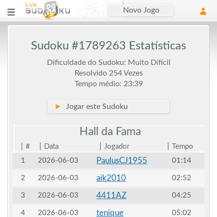
Novo Jogo
Sudoku #1789263 Estatísticas
Dificuldade do Sudoku: Muito Difícil
Resolvido 254 Vezes
Tempo médio: 23:39
►
Jogar este Sudoku
Hall da
Fama
|
|
|
|
#
Data
Jogador
Tempo
PaulusCJ1955
1
2026-06-03
01:14
aik2010
2
2026-06-03
02:52
4411AZ
3
2026-06-03
04:25
tenique
4
2026-06-03
05:02