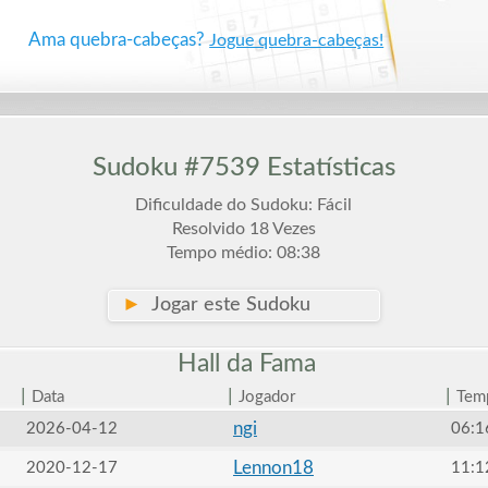
Ama quebra-cabeças?
Jogue quebra-cabeças!
Sudoku #7539 Estatísticas
Dificuldade do Sudoku: Fácil
Resolvido 18 Vezes
Tempo médio: 08:38
►
Jogar este Sudoku
Hall da
Fama
|
|
|
Data
Jogador
Tem
ngi
2026-04-12
06:1
Lennon18
2020-12-17
11:1