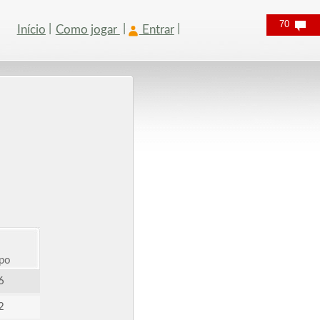
70
Início
Como jogar
Entrar
po
6
2