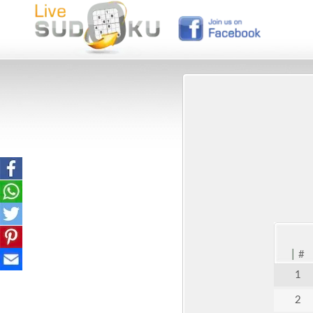
|
#
1
2