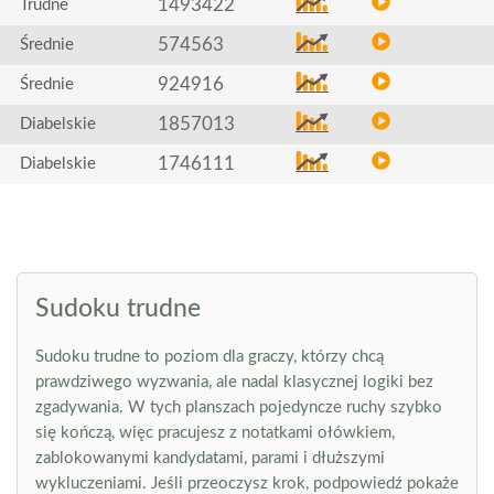
1493422
Trudne
574563
Średnie
924916
Średnie
1857013
Diabelskie
1746111
Diabelskie
Sudoku trudne
Sudoku trudne to poziom dla graczy, którzy chcą
prawdziwego wyzwania, ale nadal klasycznej logiki bez
zgadywania. W tych planszach pojedyncze ruchy szybko
się kończą, więc pracujesz z notatkami ołówkiem,
zablokowanymi kandydatami, parami i dłuższymi
wykluczeniami. Jeśli przeoczysz krok, podpowiedź pokaże