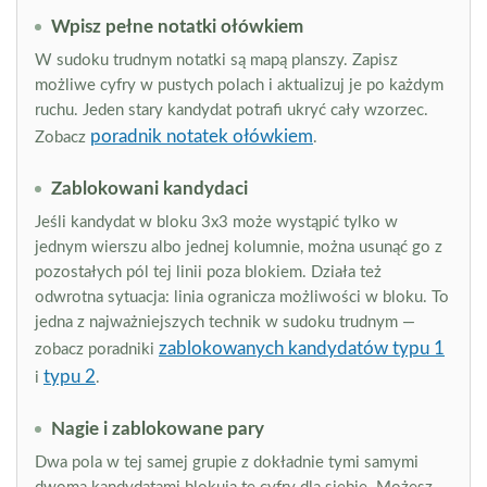
Wpisz pełne notatki ołówkiem
W sudoku trudnym notatki są mapą planszy. Zapisz
możliwe cyfry w pustych polach i aktualizuj je po każdym
ruchu. Jeden stary kandydat potrafi ukryć cały wzorzec.
poradnik notatek ołówkiem
Zobacz
.
Zablokowani kandydaci
Jeśli kandydat w bloku 3x3 może wystąpić tylko w
jednym wierszu albo jednej kolumnie, można usunąć go z
pozostałych pól tej linii poza blokiem. Działa też
odwrotna sytuacja: linia ogranicza możliwości w bloku. To
jedna z najważniejszych technik w sudoku trudnym —
zablokowanych kandydatów typu 1
zobacz poradniki
typu 2
i
.
Nagie i zablokowane pary
Dwa pola w tej samej grupie z dokładnie tymi samymi