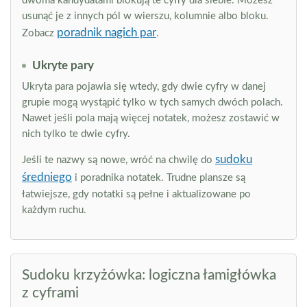
dwoma kandydatami blokują te cyfry dla siebie. Możesz
usunąć je z innych pól w wierszu, kolumnie albo bloku.
poradnik nagich par
Zobacz
.
Ukryte pary
Ukryta para pojawia się wtedy, gdy dwie cyfry w danej
grupie mogą wystąpić tylko w tych samych dwóch polach.
Nawet jeśli pola mają więcej notatek, możesz zostawić w
nich tylko te dwie cyfry.
sudoku
Jeśli te nazwy są nowe, wróć na chwilę do
średniego
i poradnika notatek. Trudne plansze są
łatwiejsze, gdy notatki są pełne i aktualizowane po
każdym ruchu.
Sudoku krzyżówka: logiczna łamigłówka
z cyframi