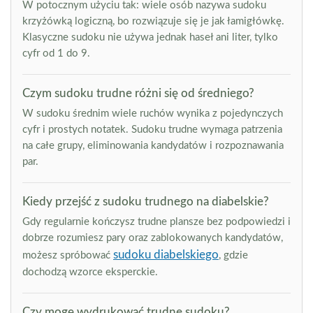
W potocznym użyciu tak: wiele osób nazywa sudoku
krzyżówką logiczną, bo rozwiązuje się je jak łamigłówkę.
Klasyczne sudoku nie używa jednak haseł ani liter, tylko
cyfr od 1 do 9.
Czym sudoku trudne różni się od średniego?
W sudoku średnim wiele ruchów wynika z pojedynczych
cyfr i prostych notatek. Sudoku trudne wymaga patrzenia
na całe grupy, eliminowania kandydatów i rozpoznawania
par.
Kiedy przejść z sudoku trudnego na diabelskie?
Gdy regularnie kończysz trudne plansze bez podpowiedzi i
dobrze rozumiesz pary oraz zablokowanych kandydatów,
sudoku diabelskiego
możesz spróbować
, gdzie
dochodzą wzorce eksperckie.
Czy mogę wydrukować trudne sudoku?