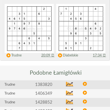
Trudne
20:09
⏰
Diabelskie
17:34
⏰
Podobne
Łamigłówki
1383820
Trudne
1406349
Trudne
1428852
Trudne