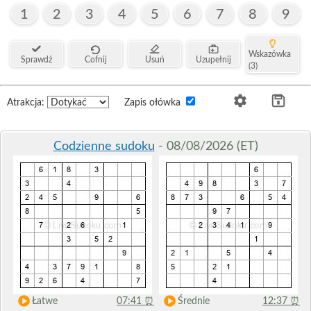
1
2
3
4
5
6
7
8
9
Wskazówka
Sprawdź
Cofnij
Usuń
Uzupełnij
(3)
Atrakcja:
Zapis ołówka
Codzienne sudoku
- 08/08/2026 (ET)
Łatwe
07:41
⏰
Średnie
12:37
⏰