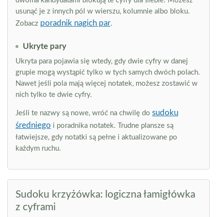
dwoma kandydatami blokują te cyfry dla siebie. Możesz
usunąć je z innych pól w wierszu, kolumnie albo bloku.
poradnik nagich par
Zobacz
.
Ukryte pary
Ukryta para pojawia się wtedy, gdy dwie cyfry w danej
grupie mogą wystąpić tylko w tych samych dwóch polach.
Nawet jeśli pola mają więcej notatek, możesz zostawić w
nich tylko te dwie cyfry.
sudoku
Jeśli te nazwy są nowe, wróć na chwilę do
średniego
i poradnika notatek. Trudne plansze są
łatwiejsze, gdy notatki są pełne i aktualizowane po
każdym ruchu.
Sudoku krzyżówka: logiczna łamigłówka
z cyframi