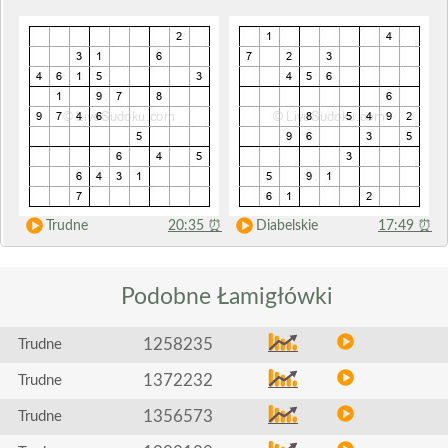
Trudne
20:35
⏰
Diabelskie
17:49
⏰
Podobne
Łamigłówki
1258235
Trudne
1372232
Trudne
1356573
Trudne