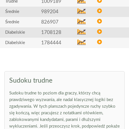
1009189
Trudne
989204
Średnie
826907
Średnie
1708128
Diabelskie
1784444
Diabelskie
Sudoku trudne
Sudoku trudne to poziom dla graczy, którzy chcą
prawdziwego wyzwania, ale nadal klasycznej logiki bez
zgadywania. W tych planszach pojedyncze ruchy szybko
się kończą, więc pracujesz z notatkami ołówkiem,
zablokowanymi kandydatami, parami i dłuższymi
wykluczeniami. Jeśli przeoczysz krok, podpowiedź pokaże