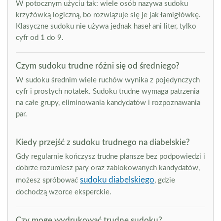
W potocznym użyciu tak: wiele osób nazywa sudoku
krzyżówką logiczną, bo rozwiązuje się je jak łamigłówkę.
Klasyczne sudoku nie używa jednak haseł ani liter, tylko
cyfr od 1 do 9.
Czym sudoku trudne różni się od średniego?
W sudoku średnim wiele ruchów wynika z pojedynczych
cyfr i prostych notatek. Sudoku trudne wymaga patrzenia
na całe grupy, eliminowania kandydatów i rozpoznawania
par.
Kiedy przejść z sudoku trudnego na diabelskie?
Gdy regularnie kończysz trudne plansze bez podpowiedzi i
dobrze rozumiesz pary oraz zablokowanych kandydatów,
sudoku diabelskiego
możesz spróbować
, gdzie
dochodzą wzorce eksperckie.
Czy mogę wydrukować trudne sudoku?