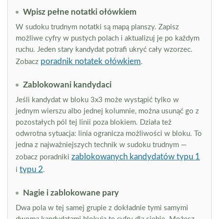
Wpisz pełne notatki ołówkiem
W sudoku trudnym notatki są mapą planszy. Zapisz
możliwe cyfry w pustych polach i aktualizuj je po każdym
ruchu. Jeden stary kandydat potrafi ukryć cały wzorzec.
poradnik notatek ołówkiem
Zobacz
.
Zablokowani kandydaci
Jeśli kandydat w bloku 3x3 może wystąpić tylko w
jednym wierszu albo jednej kolumnie, można usunąć go z
pozostałych pól tej linii poza blokiem. Działa też
odwrotna sytuacja: linia ogranicza możliwości w bloku. To
jedna z najważniejszych technik w sudoku trudnym —
zablokowanych kandydatów typu 1
zobacz poradniki
typu 2
i
.
Nagie i zablokowane pary
Dwa pola w tej samej grupie z dokładnie tymi samymi