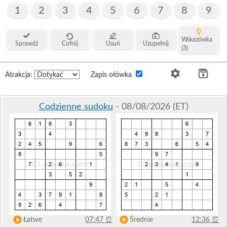
1
2
3
4
5
6
7
8
9
Wskazówka
Sprawdź
Cofnij
Usuń
Uzupełnij
(3)
Atrakcja:
Zapis ołówka
Codzienne sudoku
- 08/08/2026 (ET)
Łatwe
07:47
⏰
Średnie
12:36
⏰